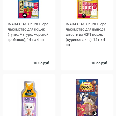
INABA CIAO Churu Пюре-
INABA CIAO Churu Пюре-
лакомство для кошек
лакомство для вывода
(тунец Магуро, морской
шерсти из ЖКТ кошек
гребешок), 14 г x 4 шт
(куриное филе), 14 г x 4
шт
Количество
Количество
10.05 руб.
10.55 руб.
1
48
1
48
, уп.
, уп.