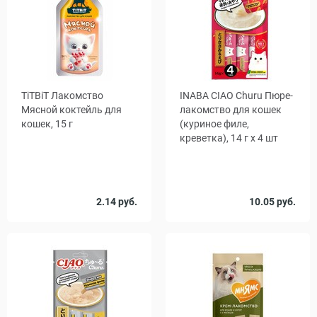
TiTBiT Лакомство
INABA CIAO Churu Пюре-
Мясной коктейль для
лакомство для кошек
кошек, 15 г
(куриное филе,
креветка), 14 г x 4 шт
Количество
Количество
2.14 руб.
10.05 руб.
1
14
1
48
в упаковке,
, уп.
шт.