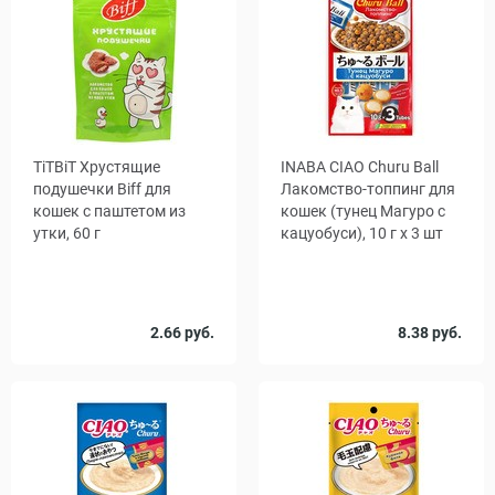
TiTBiT Хрустящие
INABA CIAO Churu Ball
подушечки Biff для
Лакомство-топпинг для
кошек с паштетом из
кошек (тунец Магуро с
утки, 60 г
кацуобуси), 10 г x 3 шт
Количество
2.66 руб.
8.38 руб.
1
48
, уп.