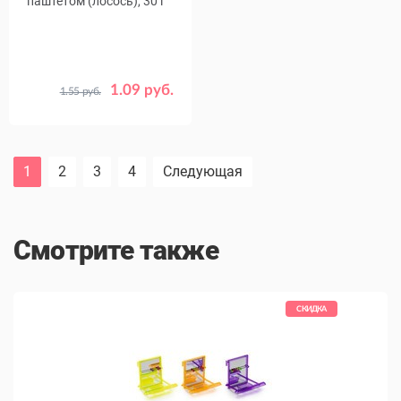
паштетом (лосось), 30 г
1.09 руб.
1.55 руб.
Срок
24.11.26
годности
1
2
3
4
Следующая
Смотрите также
КИДКА
СКИДКА