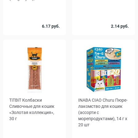
Количество
Количество
6.17 руб.
2.14 руб.
1
48
1
14
, уп.
в упаковке,
шт.
TiTBiT Колбаски
INABA CIAO Churu Пюре-
Сливочные для кошек
лакомство для кошек
«Золотая коллекция»,
(ассорти с
30 г
морепродуктами), 14 г x
20 шт