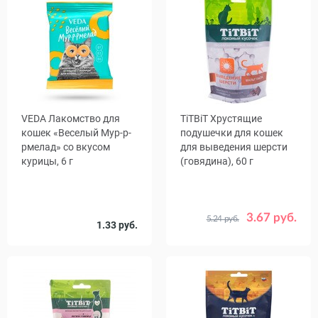
VEDA Лакомство для
TiTBiT Хрустящие
кошек «Веселый Мур-р-
подушечки для кошек
рмелад» со вкусом
для выведения шерсти
курицы, 6 г
(говядина), 60 г
3.67 руб.
5.24 руб.
Срок
1.33 руб.
12.12.26
годности