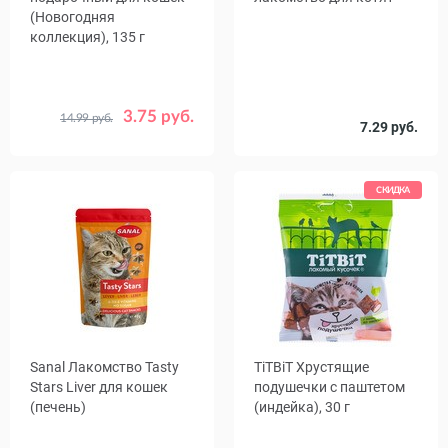
(Новогодняя
коллекция), 135 г
3.75 руб.
14.99 руб.
Срок
Вес, г
7.29 руб.
04.10.26
30
годности
СКИДКА
Sanal Лакомство Tasty
TiTBiT Хрустящие
Stars Liver для кошек
подушечки с паштетом
(печень)
(индейка), 30 г