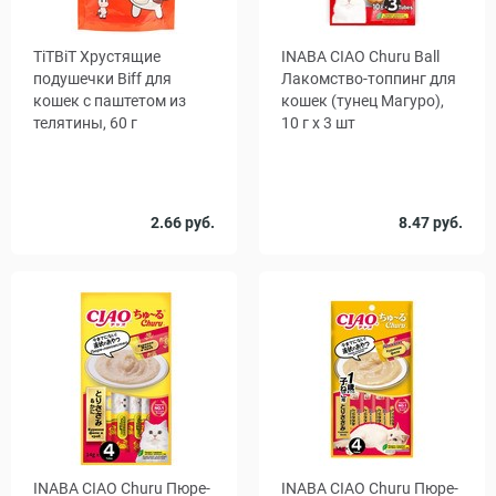
TiTBiT Хрустящие
INABA CIAO Churu Ball
подушечки Biff для
Лакомство-топпинг для
кошек с паштетом из
кошек (тунец Магуро),
телятины, 60 г
10 г x 3 шт
Количество
2.66 руб.
8.47 руб.
1
48
, уп.
INABA CIAO Churu Пюре-
INABA CIAO Churu Пюре-