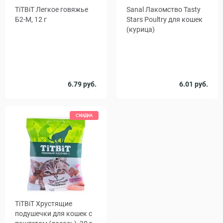
TiTBiT Легкое говяжье
Sanal Лакомство Tasty
Б2-M, 12 г
Stars Poultry для кошек
(курица)
Вес, г
6.79 руб.
6.01 руб.
40
СКИДКА
TiTBiT Хрустящие
подушечки для кошек с