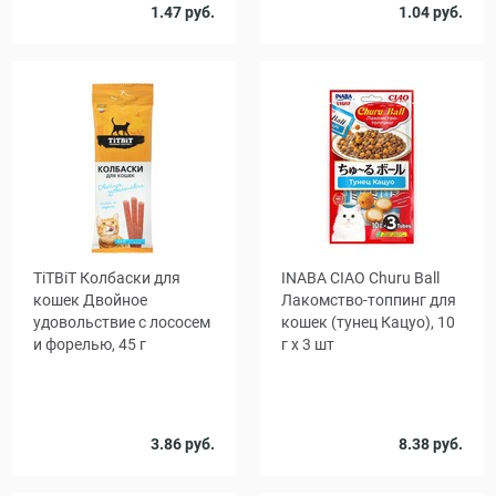
Количество
1.47 руб.
1.04 руб.
1
16
в упаковке,
шт.
TiTBiT Колбаски для
INABA CIAO Churu Ball
кошек Двойное
Лакомство-топпинг для
удовольствие с лососем
кошек (тунец Кацуо), 10
и форелью, 45 г
г x 3 шт
Количество
3.86 руб.
8.38 руб.
1
48
, уп.