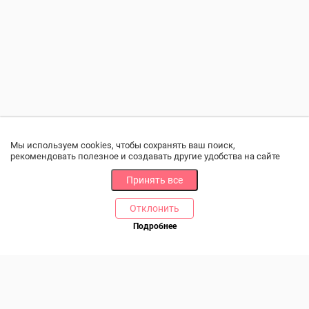
Мы используем cookies, чтобы сохранять ваш поиск,
рекомендовать полезное и создавать другие удобства на сайте
Принять все
Отклонить
РАЗДЕЛЫ
ДРУГОЕ
Подробнее
Позвоните нам
Каталог
Онлайн оплата
Ветаптека
Производители и импортеры
Бренды
Возврат товара
Доставка и оплата
Контакты