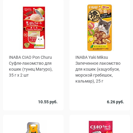
INABA CIAO Pon Churu
INABA Yaki Miksu
Суфле-лакомство для
Запеченное лакомство
кошек (тунец Магуро),
для кошек (кацуобуси,
35 г x 2 шт
морской гребешок,
кальмар), 25 г
Количество
Количество
10.55 руб.
6.26 руб.
1
48
1
48
, уп.
, уп.