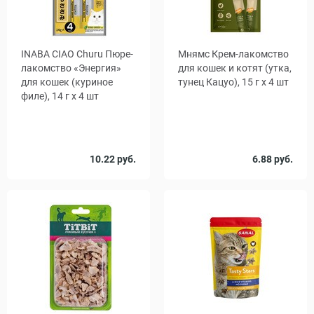
INABA CIAO Churu Пюре-
Мнямс Крем-лакомство
лакомство «Энергия»
для кошек и котят (утка,
для кошек (куриное
тунец Кацуо), 15 г х 4 шт
филе), 14 г x 4 шт
Количество
10.22 руб.
6.88 руб.
1
48
, уп.