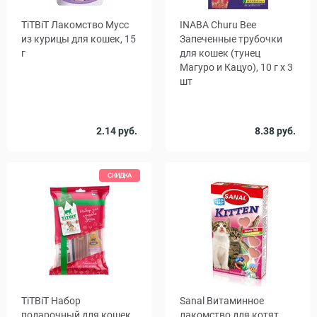
TiTBiT Лакомство Мусс
INABA Churu Bee
из курицы для кошек, 15
Запеченные трубочки
г
для кошек (тунец
Магуро и Кацуо), 10 г x 3
шт
Количество
Количество
2.14 руб.
8.38 руб.
1
14
1
48
в упаковке,
, уп.
шт.
СКИДКА
TiTBiT Набор
Sanal Витаминное
подарочный для кошек
лакомство для котят