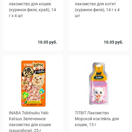
лакомство для кошек
лакомство для котят
(куриное филе, краб), 14
(куриное филе), 14 г x 4
г x 4 шт
шт
Количество
Количество
10.05 руб.
10.05 руб.
1
48
1
48
, уп.
, уп.
INABA Tobitsuku Yaki
TiTBiT Лакомство
Katsuo Запеченное
Морской коктейль для
лакомство для кошек
кошек, 15 г
(кацуобуси), 25 г