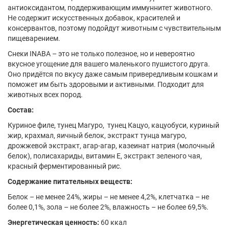
антиоксидантом, поддерживающим иммуннитет животного.
Не содержит искусственных добавок, красителей и
консервантов, поэтому подойдут животным с чувствительным
пищеварением.
Снеки INABA – это не только полезное, но и невероятно
вкусное угощение для вашего маленького пушистого друга.
Оно придётся по вкусу даже самым привередливым кошкам и
поможет им быть здоровыми и активными. Подходит для
животных всех пород.
Состав:
Куриное филе, тунец Магуро, тунец Кацуо, кацуобуси, куриный
жир, крахмал, яичный белок, экстракт тунца магуро,
дрожжевой экстракт, агар-агар, казеинат натрия (молочный
белок), полисахариды, витамин E, экстракт зеленого чая,
красный ферментированный рис.
Содержание питательных веществ:
Белок – не менее 24%, жиры – не менее 4,2%, клетчатка – не
более 0,1%, зола – не более 2%, влажность – не более 69,5%.
Энергетическая ценность:
60 ккал