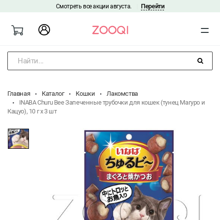
Перейти
Смотреть все акции августа.
|
Найти...
Главная
Каталог
Кошки
Лакомства
INABA Churu Bee Запеченные трубочки для кошек (тунец Магуро и
Кацуо), 10 г x 3 шт