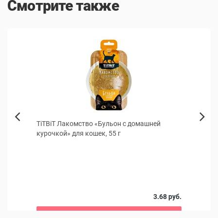
Смотрите также
ка
TiTBiT Лакомство «Бульон с домашней
Пауч 
Next
курочкой» для кошек, 55 г
треск
Previous
Сбалан
года
0 руб.
3.68 руб.
В корзину