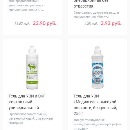
операционная без
Для профилактики и
уничтожения грибков и
отверстия
микроскопических кл...
Стерильная, одноразовая, для
формирования области
операционн...
23.90 руб.
3.92 руб.
31.87 руб.
4.35 руб.
Объем,
Размер,
100
30 x 45
45 x 60
мл
см
60 x 90
Гель для УЗИ и ЭКГ
Гель для УЗИ
контактный
«Медиагель» высокой
универсальный
вязкости, бесцветный,
250 г
Противовоспалительный,
регенерирующий, смазочный
Для ультразвуковых
материал
исследований, допплерографии
и терапии