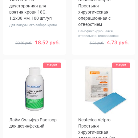
двусторонняя для
Простыня
взятия крови 18G,
хирургическая
1.2x38 мм, 100 шт/уп
операционная с
отверстием
Для вакуумного забора крови
Самофиксирующаяся,
стерильная, одноразовая
18.52 руб.
4.73 руб.
20.58 руб.
5.26 руб.
Размер
32x44 см с отверстие
32x44 см с отверстием 4
32x44 см с отверстием
СКИДКА
СКИДКА
Лайм Сульфур Раствор
Neoterica Vetpro
для дезинфекций
Простыня
хирургическая