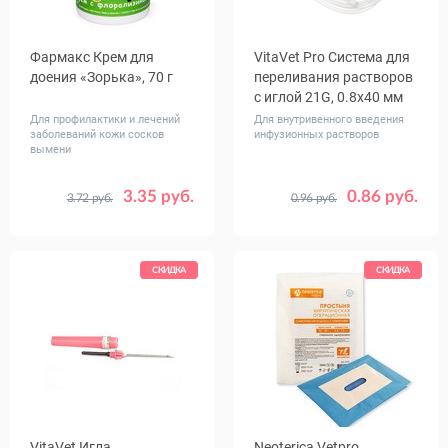
Фармакс Крем для
VitaVet Pro Cистема для
доения «Зорька», 70 г
переливания растворов
с иглой 21G, 0.8x40 мм
Для профилактики и лечений
Для внутривенного введения
заболеваний кожи сосков
инфузионных растворов
вымени
3.35 руб.
0.86 руб.
3.72 руб.
0.96 руб.
СКИДКА
СКИДКА
VitaVet Игла
Neoterica Vetpro