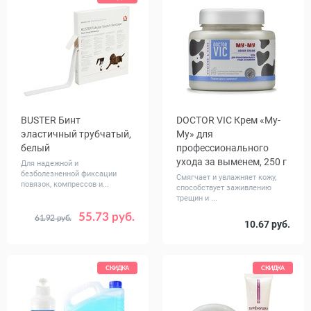
BUSTER Бинт
DOCTOR VIC Крем «Му-
эластичный трубчатый,
Му» для
белый
профессионального
ухода за выменем, 250 г
Для надежной и
безболезненной фиксации
Смягчает и увлажняет кожу,
повязок, компрессов и...
способствует заживлению
трещин и ...
55.73 руб.
61.92 руб.
Размер
10.67 руб.
1.25 см x 6.5 м
2.5 см x 6.5 м
3.8 см x 6.5 м
СКИДКА
СКИДКА
5 см x 6.5 м
8.8 см x 6.5 м