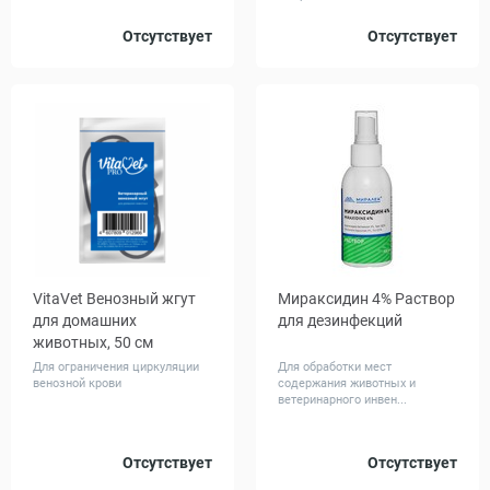
Объем,
Отсутствует
Отсутствует
0.25
л
VitaVet Венозный жгут
Мираксидин 4% Раствор
для домашних
для дезинфекций
животных, 50 см
Для ограничения циркуляции
Для обработки мест
венозной крови
содержания животных и
ветеринарного инвен...
Объем,
Отсутствует
Отсутствует
100
мл