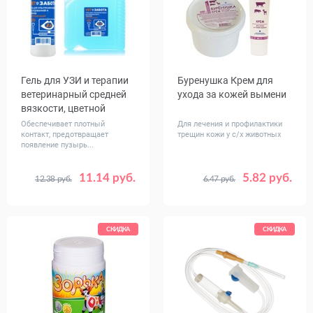
Гель для УЗИ и терапии
Буренушка Крем для
ветеринарный средней
ухода за кожей вымени
вязкости, цветной
Обеспечивает плотный
Для лечения и профилактики
контакт, предотвращает
трещин кожи у с/х животных
появление пузырь...
11.14 руб.
5.82 руб.
12.38 руб.
6.47 руб.
Вес, кг
Объем,
0.25
5
100
500
мл
СКИДКА
СКИДКА