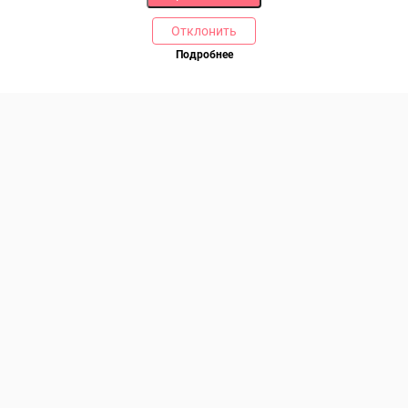
Отклонить
РАЗДЕЛЫ
ДРУГОЕ
Подробнее
Позвоните нам
Каталог
Онлайн оплата
Ветаптека
Производители и импортеры
Бренды
Возврат товара
Доставка и оплата
Контакты
Программа лояльности
Статьи
Скидки
Карта сайта
Акции
ПОМОЩЬ
Связаться с нами
Права потребителя
Образцы платежных документов
Договор розничной купли-продажи