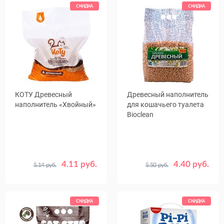
СКИДКА
СКИДКА
КОТУ Древесный
Древесный наполнитель
наполнитель «Хвойный»
для кошачьего туалета
Bioclean
4.11 руб.
4.40 руб.
5.14 руб.
5.50 руб.
Объем,
Объем,
6
12
30
8
10
30
л
л
40
СКИДКА
СКИДКА