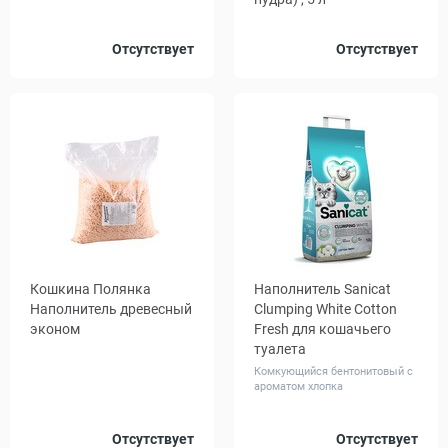
Объем,
Отсутствует
Отсутствует
8
10
16
л
Кошкина Полянка
Наполнитель Sanicat
Наполнитель древесный
Clumping White Cotton
эконом
Fresh для кошачьего
туалета
Комкующийся бентонитовый с
ароматом хлопка
Объем,
Объем,
Отсутствует
Отсутствует
10
20
10