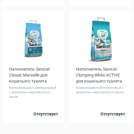
л
л
Наполнитель Sanicat
Наполнитель Sanicat
Classic Marseille для
Clumping White ACTIVE
кошачьего туалета
для кошачьего туалета
Впитывающий и минеральный
Комкующийся бентонитовый с
с ароматом марсельского
ароматом марсельского мыла
мыла
Объем,
Объем,
Отсутствует
Отсутствует
10
20
10
л
л