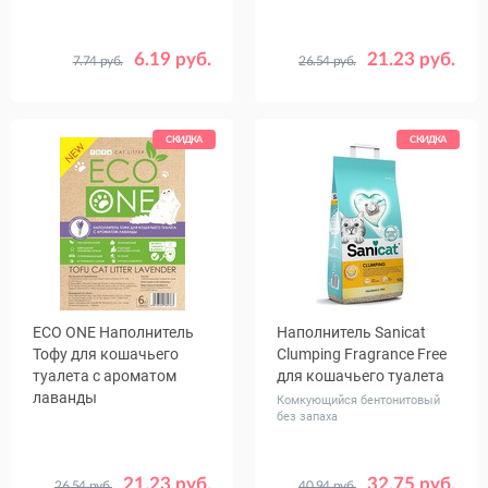
6.19 руб.
21.23 руб.
7.74 руб.
26.54 руб.
Объем,
Объем,
10
30
6
л
л
СКИДКА
СКИДКА
ECO ONE Наполнитель
Наполнитель Sanicat
Тофу для кошачьего
Clumping Fragrance Free
туалета с ароматом
для кошачьего туалета
лаванды
Комкующийся бентонитовый
без запаха
21.23 руб.
32.75 руб.
26.54 руб.
40.94 руб.