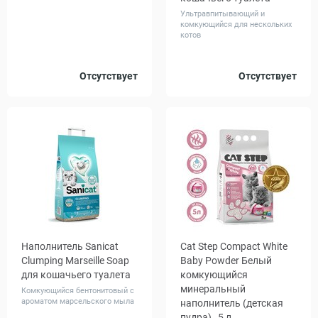
Ультравпитывающий и
комкующийся для нескольких
котов
Объем,
Объем,
Отсутствует
Отсутствует
6
10
12
л
л
Наполнитель Sanicat
Cat Step Compact White
Clumping Marseillе Soap
Baby Powder Белый
для кошачьего туалета
комкующийся
минеральный
Комкующийся бентонитовый с
ароматом марсельского мыла
наполнитель (детская
пудра) , 5 л