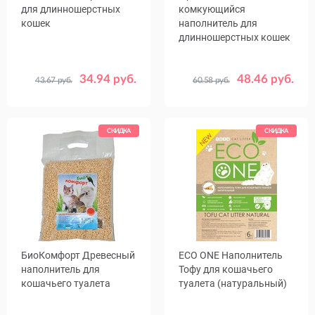
для длинношерстных
комкующийся
кошек
наполнитель для
длинношерстных кошек
34.94 руб.
48.46 руб.
43.67 руб.
60.58 руб.
Объем,
Объем,
5
10
20
9
18
л
л
СКИДКА
СКИДКА
БиоКомфорт Древесный
ECO ONE Наполнитель
наполнитель для
Тофу для кошачьего
кошачьего туалета
туалета (натуральный)