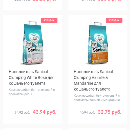
Объем,
Объем,
6
8
10
16
л
л
СКИДКА
СКИДКА
Наполнитель Sanicat
Наполнитель Sanicat
Clumping White Rose для
Clumping Vainille &
кошачьего туалета
Mandarine для
кошачьего туалета
Комкующийся бентонитовый с
ароматом розы
Комкующийся бентонитовый с
ароматом ванили и мандарина
43.94 руб.
32.75 руб.
54.92 руб.
40.94 руб.
Объем,
Объем,
8
8
л
л