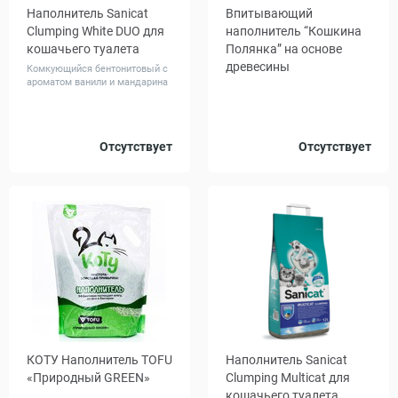
Наполнитель Sanicat
Впитывающий
Clumping White DUO для
наполнитель “Кошкина
кошачьего туалета
Полянка” на основе
древесины
Комкующийся бентонитовый с
ароматом ванили и мандарина
Объем,
Объем,
Отсутствует
Отсутствует
10
5
12
25
л
л
КОТУ Наполнитель TOFU
Наполнитель Sanicat
«Природный GREEN»
Clumping Multicat для
кошачьего туалета