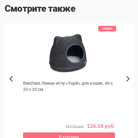
Смотрите также
КИДКА
СКИДКА
TEIN
Beeztees Лежак-иглу «Yupik» для кошек, 40 x
Чист
Next
33 x 35 см
круп
Previous
Отпуги
3-х мес
 руб.
126.18 руб.
157.72 руб.
В корзину