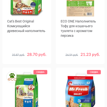
Cat's Best Original
ECO ONE Наполнитель
Комкующийся
Тофу для кошачьего
древесный наполнитель
туалета с ароматом
персика
28.70 руб.
21.23 руб.
35.87 руб.
26.54 руб.
Объем,
Объем,
5
10+2
10
6
л
л
20
40
СКИДКА
СКИДКА