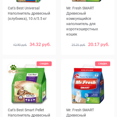
Cat's Best Universal
Mr. Fresh SMART
Наполнитель древесный
Древесный
(клубника), 10 л/5.5 кг
комкующийся
наполнитель для
короткошерстных
кошек
34.32 руб.
20.17 руб.
42.90 руб.
25.21 руб.
Объем,
Объем,
10
4.5
9
18
л
л
СКИДКА
СКИДКА
Cat's Best Smart Pellet
Mr. Fresh SMART
Наполнитель древесный
Древесный