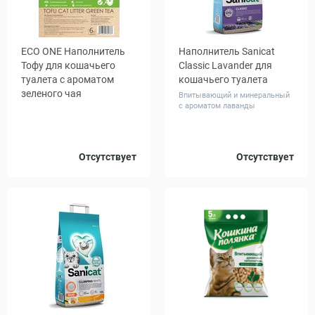
ECO ONE Наполнитель
Наполнитель Sanicat
Тофу для кошачьего
Classic Lavander для
туалета с ароматом
кошачьего туалета
зеленого чая
Впитывающий и минеральный
с ароматом лаванды
Объем,
Объем,
Отсутствует
Отсутствует
6
10
16
20
л
л