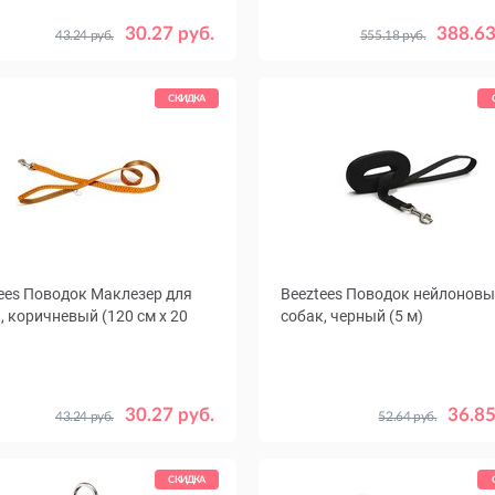
Размер
30.27 руб.
388.63
43.24 руб.
555.18 руб.
СКИДКА
ees Поводок Маклезер для
Beeztees Поводок нейлоновы
, коричневый (120 см х 20
собак, черный (5 м)
30.27 руб.
36.85
43.24 руб.
52.64 руб.
СКИДКА