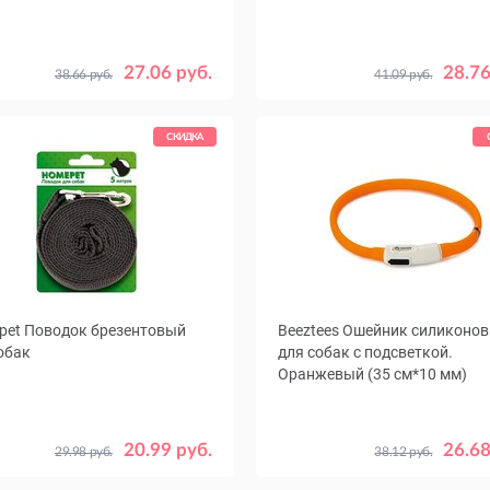
27.06 руб.
28.76
38.66 руб.
41.09 руб.
СКИДКА
pet Поводок брезентовый
Beeztees Ошейник силиконо
обак
для собак с подсветкой.
Оранжевый (35 см*10 мм)
, м
5
7
20.99 руб.
26.68
29.98 руб.
38.12 руб.