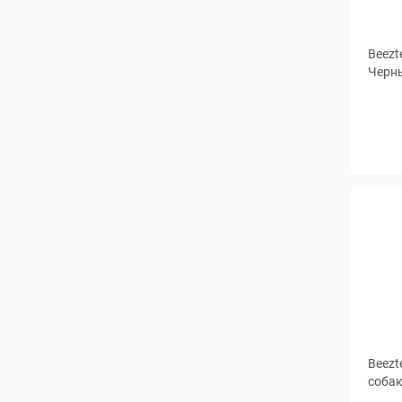
Beezt
Черны
Beezt
собак