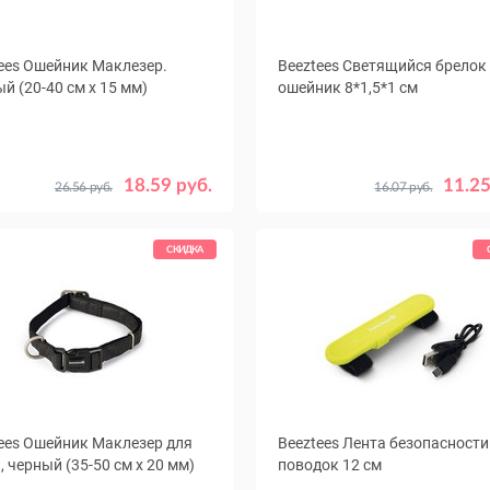
ees Ошейник Маклезер.
Beeztees Светящийся брелок
й (20-40 см х 15 мм)
ошейник 8*1,5*1 см
18.59 руб.
11.25
26.56 руб.
16.07 руб.
СКИДКА
ees Ошейник Маклезер для
Beeztees Лента безопасности
, черный (35-50 см х 20 мм)
поводок 12 см