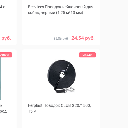
4 с
Beeztees Поводок нейлоновый для
собак, черный (1,25 м*13 мм)
асный
 руб.
24.54 руб.
35.06 руб.
зовый
евый
СКИДКА
СКИДКА
ак
Ferplast Поводок CLUB G20/1500,
ород
15 м