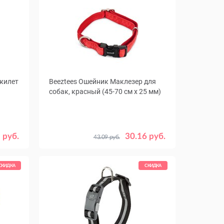
жилет
Beeztees Ошейник Маклезер для
собак, красный (45-70 см х 25 мм)
L
 руб.
30.16 руб.
43.09 руб.
СКИДКА
СКИДКА