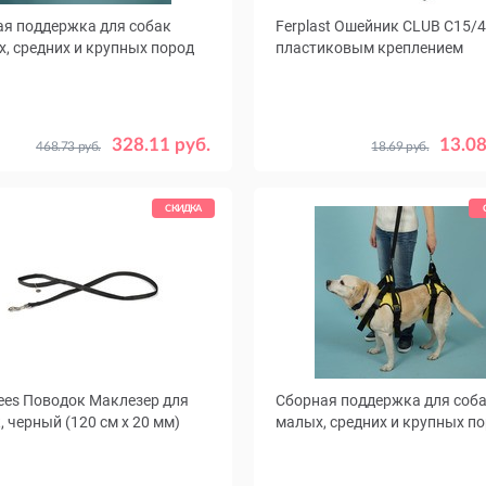
я поддержка для собак
Ferplast Ошейник CLUB C15/4
, средних и крупных пород
пластиковым креплением
ер
Цвет
1
2
4
5
Черный
Кр
328.11 руб.
13.08
468.73 руб.
18.69 руб.
Синий
Ро
Коричневый
Оранж
СКИДКА
ees Поводок Маклезер для
Сборная поддержка для соб
, черный (120 см х 20 мм)
малых, средних и крупных п