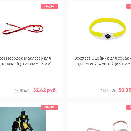
СКИДКА
ees Поводок Маклезер для
Beeztees Ошейник для собак 
, красный ( 120 см х 15 мм)
подсветкой, желтый (65 х 2.5
32.62 руб.
50.35
46.60 руб.
71.93 руб.
СКИДКА