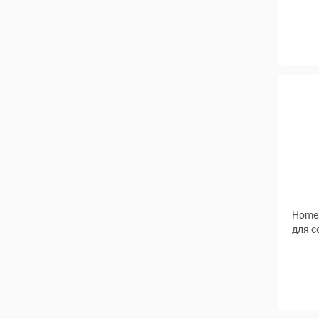
Home
для с
Длина