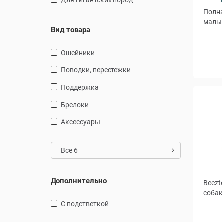
для гигантских пород
Полна
малых
Вид товара
ошейники
Разм
поводки, перестежки
поддержка
Брелоки
Аксессуары
Все 6
Дополнительно
Beezt
собак
с подстветкой