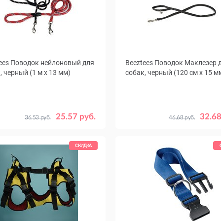
ees Поводок нейлоновый для
Beeztees Поводок Маклезер 
, черный (1 м х 13 мм)
собак, черный (120 см х 15 м
25.57 руб.
32.68
36.53 руб.
46.68 руб.
СКИДКА