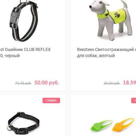
ast Ошейник CLUB REFLEX
Beeztees Светоотражающий 
0, черный
для собак, желтый
Размер
S
M
50.00 руб.
18.59
71.43 руб.
26.56 руб.
СКИДКА