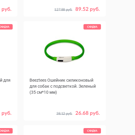
Цвет
4
Черный
 руб.
89.52 руб.
127.88 руб.
СКИДКА
СКИДКА
й для
Beeztees Ошейник силиконовый
для собак с подсветкой. Зеленый
(35 см*10 мм)
 руб.
26.68 руб.
38.12 руб.
СКИДКА
СКИДКА