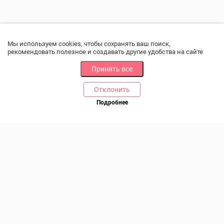
Мы используем cookies, чтобы сохранять ваш поиск,
рекомендовать полезное и создавать другие удобства на сайте
Принять все
Отклонить
РАЗДЕЛЫ
ДРУГОЕ
Подробнее
Позвоните нам
Каталог
Онлайн оплата
Ветаптека
Производители и импортеры
Бренды
Возврат товара
Доставка и оплата
Контакты
Программа лояльности
Статьи
Скидки
Карта сайта
Акции