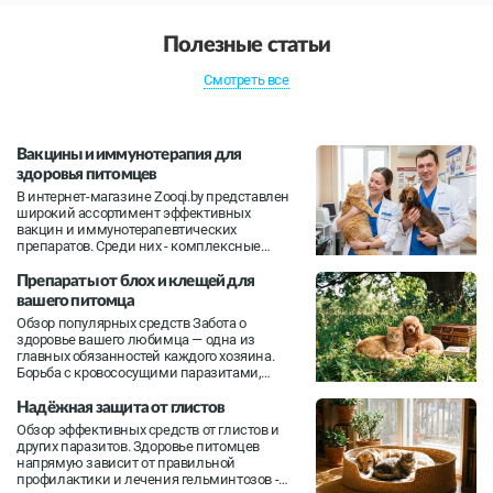
Полезные статьи
Смотреть все
Вакцины и иммунотерапия для
здоровья питомцев
В интернет-магазине Zooqi.by представлен
широкий ассортимент эффективных
вакцин и иммунотерапевтических
препаратов. Среди них - комплексные
вакцины, обеспечивающие защиту от
нескольких инфекций сразу, а также
Препараты от блох и клещей для
узкоспециализированные средства для
вашего питомца
профилактики бешенства и других
Обзор популярных средств Забота о
опасных заболеваний...
здоровье вашего любимца — одна из
главных обязанностей каждого хозяина.
Борьба с кровососущими паразитами,
такими как блохи и клещи, особенно
важна, так как эти паразиты могут
Надёжная защита от глистов
переносить опасные заболевания и
Обзор эффективных средств от глистов и
вызывать сильный дискомфорт. В нашем
других паразитов. Здоровье питомцев
интернет-ма...
напрямую зависит от правильной
профилактики и лечения гельминтозов -