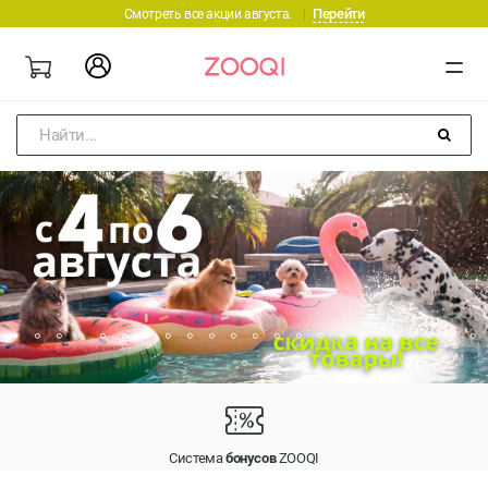
Перейти
Смотреть все акции августа.
|
Найти...
Система
бонусов
ZOOQI