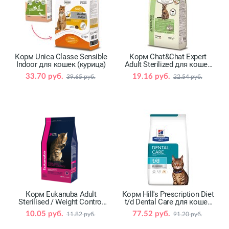
Корм Unica Classe Sensible
Корм Chat&Chat Expert
Indoor для кошек (курица)
Adult Sterilized для кошек
(курица, индейка)
33.70 руб.
19.16 руб.
39.65 руб.
22.54 руб.
Корм Eukanuba Adult
Корм Hill's Prescription Diet
Sterilised / Weight Сontrol
t/d Dental Care для кошек
для кошек (домашняя
(курица)
10.05 руб.
77.52 руб.
11.82 руб.
91.20 руб.
птица)