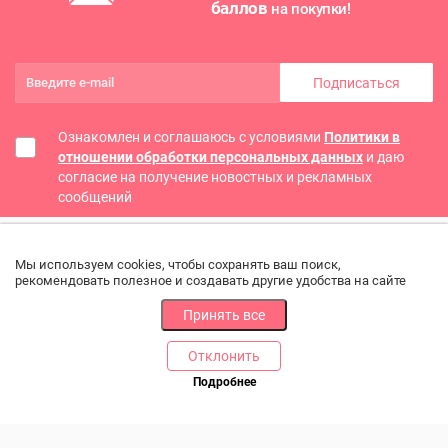
баллов
на покупки!
Подписаться
Ознакомлен и соглашаюсь с условиями
Политики в
отношении обработки персональных данных
и даю
согласие на получение новостных и рекламных
сообщений
Мы используем cookies, чтобы сохранять ваш поиск,
рекомендовать полезное и создавать другие удобства на сайте
Принять все
Отклонить
РАЗДЕЛЫ
ДРУГОЕ
Подробнее
Позвоните нам
Каталог
Онлайн оплата
Ветаптека
Производители и импортеры