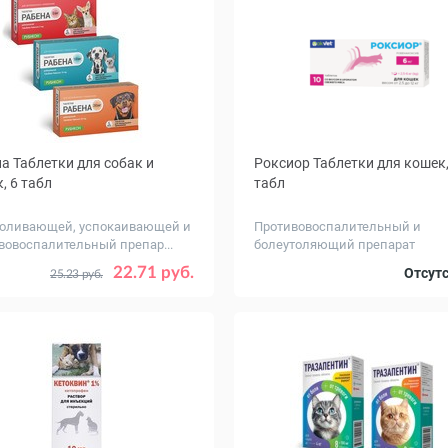
а Таблетки для собак и
Роксиор Таблетки для кошек,
, 6 табл
табл
оливающей, успокаивающей и
Противовоспалительный и
вовоспалительный препар...
болеутоляющий препарат
овка,
Вес
5
10
20
от 2.
22.71 руб.
Отсут
25.23 руб.
животного,
кг