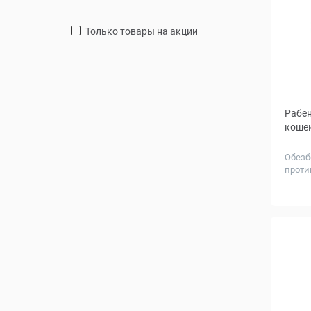
только товары на акции
Рабен
кошек
Обезб
проти
Дозир
мг