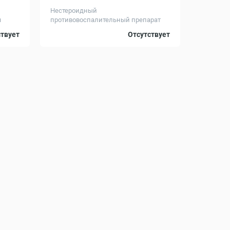
Нестероидный
я
противовоспалительный препарат
Объем, мл
2 x 10
100
ствует
Отсутствует