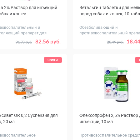
а 2% Раствор для инъекций
Ветальгин Таблетки для мел
обак и кошек
пород собак и кошек, 10 табл
вовоспалительный и
Обезболивающий и
толяющий препарат для
противовоспалительный препа
цев
, мл
20
82.56 руб.
18.44
91.73 руб.
20.49 руб.
СКИДКА
сивет OR 0,2 Суспензия для
Флексопрофен 2,5% Раствор 
, 20 мл
инъекций, 10 мл
вовоспалительное,
Противовоспалительное средс