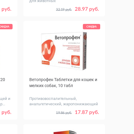
для животных
 руб.
28.97 руб.
32.19 руб.
СКИДКА
СКИДКА
 20
Ветопрофен Таблетки для кошек и
мелких собак, 10 табл
щей и
Противовоспалительный,
...
анальгетический, жаропонижающий
препа...
50
 руб.
17.87 руб.
19.86 руб.