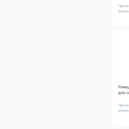
Проти
аналь
жароп
Дозир
мг
Римад
для с
Проти
аналь