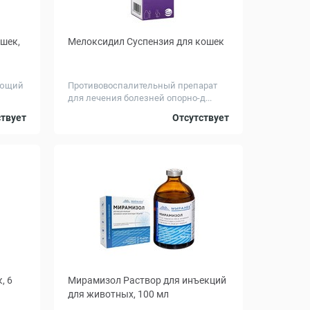
ошек,
Мелоксидил Суспензия для кошек
ающий
Противовоспалительный препарат
для лечения болезней опорно-д...
Объем, мл
от 4
5
15
ствует
Отсутствует
, 6
Мирамизол Раствор для инъекций
для животных, 100 мл