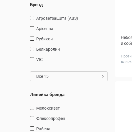
Бренд
Агроветзащита (АВЗ)
Apicenna
Небол
Рубикон
и соб
Белкаролин
Проти
VIC
для ж
Объем
Все 15
Линейка бренда
Мелоксивет
Флексопрофен
Рабена