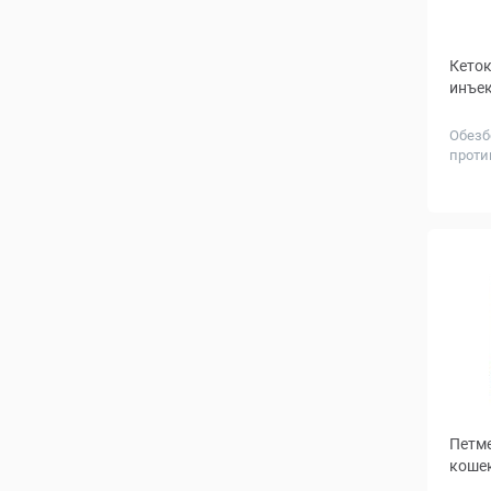
Кеток
инъек
Обезб
проти
Петме
кошек