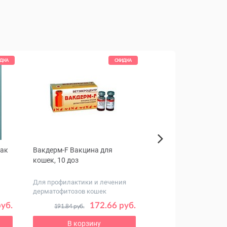
ДКА
СКИДКА
бак
Вакдерм-F Вакцина для
Корм Hill's Prescriptio
Next
кошек, 10 доз
Metabolic + Urinary Str
для кошек (курица)
Для профилактики и лечения
Рацион для здоровья
дерматофитозов кошек
мочевыводящих путей
животных
уб.
172.66 руб.
191.84 руб.
В корзину
В корзину