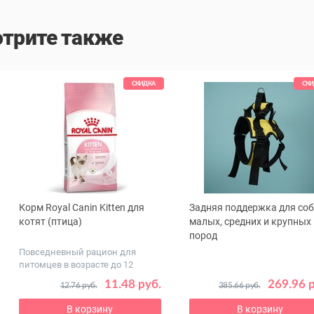
трите также
СКИДКА
СКИ
Корм Royal Canin Kitten для
Задняя поддержка для со
ous
котят (птица)
малых, средних и крупных
пород
Повседневный рацион для
питомцев в возрасте до 12
месяцев
11.48 руб.
269.96 р
12.76 руб.
385.66 руб.
В корзину
В корзину