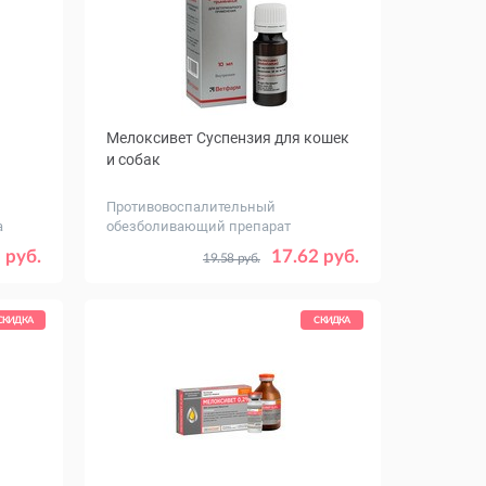
Мелоксивет Суспензия для кошек
и собак
и
Противовоспалительный
а
обезболивающий препарат
Объем, мл
10
50
 руб.
17.62 руб.
19.58 руб.
СКИДКА
СКИДКА