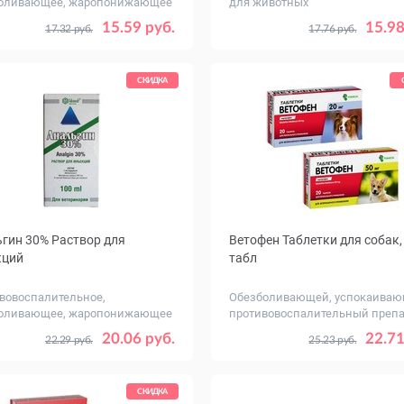
оливающее, жаропонижающее
для животных
...
15.59 руб.
15.98
17.32 руб.
17.76 руб.
СКИДКА
гин 30% Раствор для
Ветофен Таблетки для собак,
кций
табл
вовоспалительное,
Обезболивающей, успокаиваю
оливающее, жаропонижающее
противовоспалительный препар
...
, мл
Дозировка,
100
20
20.06 руб.
22.71
22.29 руб.
25.23 руб.
мг
СКИДКА