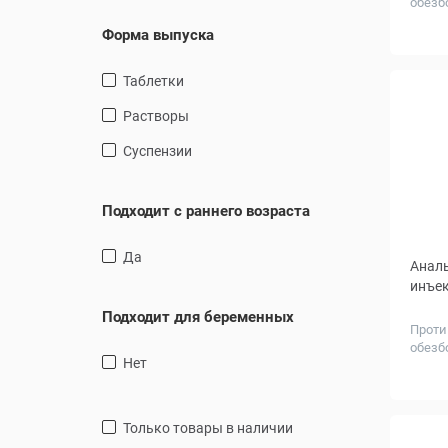
обезб
средст
Форма выпуска
Таблетки
Растворы
Суспензии
Подходит с раннего возраста
Да
Аналь
инъе
Подходит для беременных
Проти
обезб
Нет
средст
Объем
только товары в наличии