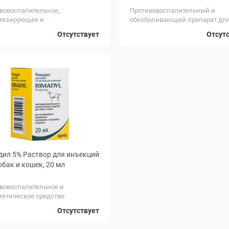
вовоспалительное,
Противовоспалительный и
гезирующее и
обезболивающий препарат дл
онижающее сред...
питомцев
овка,
0.5
2
Отсутствует
Отсут
ил 5% Раствор для инъекций
обак и кошек, 20 мл
вовоспалительное и
гетическое средство
Отсутствует