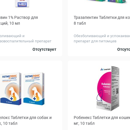
вин 1% Раствор для
Тразапентин Таблетки для к
ций, 10 мл
8 табл
оливающий и
Обезболивающий и успокаив
вовоспалительный препарат
препарат для питомцев
Вес
до 4
Отсутствует
Отсут
животного,
кг
локс Таблетки для собак и
Робенекс Таблетки для кошек
, 10 табл
мг, 10 табл