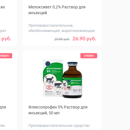
ких
Мелоксивет 0,2% Раствор для
инъекций
Противовоспалительное,
рат
обезболивающее, жаропонижающее
средст...
Объем, мл
10 - 5 флаконов
 руб.
26.90 руб.
29.89 руб.
50 - 1 флакон
СКИДКА
СКИДКА
для
Флексопрофен 5% Раствор для
инъекций, 50 мл
тво
Противовоспалительное средство