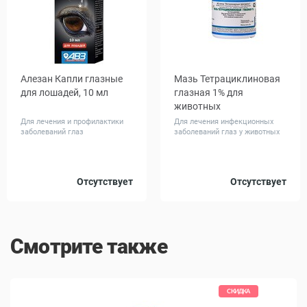
Алезан Капли глазные
Мазь Тетрациклиновая
для лошадей, 10 мл
глазная 1% для
животных
Для лечения и профилактики
Для лечения инфекционных
заболеваний глаз
заболеваний глаз у животных
Объем,
Отсутствует
Отсутствует
40
гр
Смотрите также
КИДКА
СКИДКА