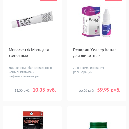
Мизофен-Ф Мазь для
Репарин-Хелпер Капли
животных
для животных
Для лечения бактериального
Для стимулирования
конъюнктивита и
регенерации
инфицированных ра...
10.35 руб.
59.99 руб.
11.50 руб.
66.65 руб.
Объем,
Объем,
8
75
5
10
гр
мл