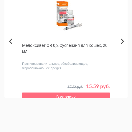
Мелоксивет OR 0,2 Суспензия для кошек, 20
Корм 
Next
мл
Previous
Противовоспалительное, обезболивающее,
Рацион
жаропонижающее средст...
 руб.
15.59 руб.
17.32 руб.
В корзину