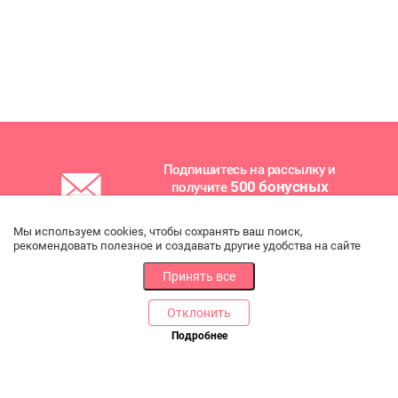
Подпишитесь на рассылку и
500 бонусных
получите
баллов
на покупки!
Мы используем cookies, чтобы сохранять ваш поиск,
рекомендовать полезное и создавать другие удобства на сайте
Подписаться
Принять все
Отклонить
Ознакомлен и соглашаюсь с условиями
Политики в
отношении обработки персональных данных
Подробнее
и даю
согласие на получение новостных и рекламных
сообщений