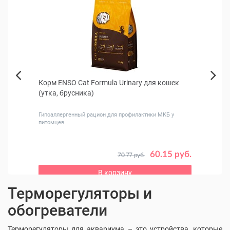
ек и
Корм ENSO Cat Formula Urinary для кошек
Nord
Next
(утка, брусника)
лосос
Previous
Гипоаллергенный рацион для профилактики МКБ у
питомцев
 руб.
60.15 руб.
70.77 руб.
В корзину
Терморегуляторы и
обогреватели
Терморегуляторы для аквариума – это устройства, которые