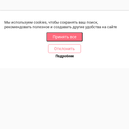
Мы используем cookies, чтобы сохранять ваш поиск,
рекомендовать полезное и создавать другие удобства на сайте
Принять все
Отклонить
РАЗДЕЛЫ
ДРУГОЕ
Подробнее
Позвоните нам
Каталог
Онлайн оплата
Ветаптека
Производители и импортеры
Бренды
Возврат товара
Доставка и оплата
Контакты
Программа лояльности
Статьи
Скидки
Карта сайта
Акции
ПОМОЩЬ