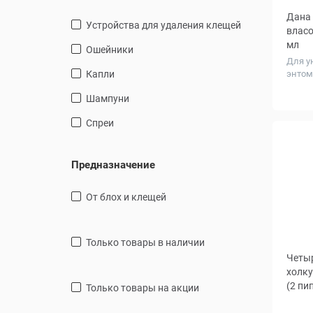
Дана 
Устройства для удаления клещей
власо
мл
ошейники
Для у
капли
энтом
шампуни
спреи
Предназначение
От блох и клещей
только товары в наличии
Четыр
холку
(2 пи
только товары на акции