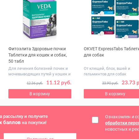
Фитоэлита Здоровые почки
OKVET ExpressTabs Таблет
ous
Таблетки для кошек и собак,
для собак
50 табл
Для лечения болезней почек и
От клещей, блох, вшей и
мочевыводящих путей у кошек и
гельминтов для собак
с...
11.12 руб.
23.73 
12.36 руб.
33.90 руб.
В корзину
В корзину
а рассылку и получите
Ознакомлен и с
х баллов
на покупки!
обработки пер
новостных и ре