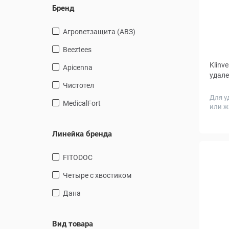
Бренд
Агроветзащита (АВЗ)
Beeztees
Klinv
Apicenna
удале
Чистотел
Для у
MedicalFort
или ж
Линейка бренда
FITODOC
Четыре с хвостиком
Дана
Вид товара