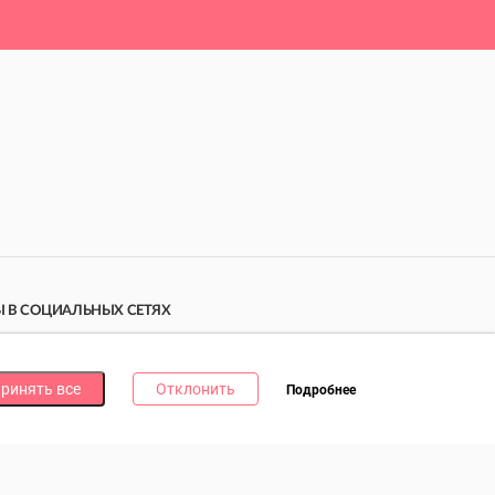
 В СОЦИАЛЬНЫХ СЕТЯХ
дпишись на наши соцсети и получи
10 бонусных
ллов
за каждую!
ринять все
Отклонить
Подробнее
литика в отношении обработки файлов cookie