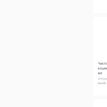
Чисто
кошек
мл
Отпуг
вшей, 