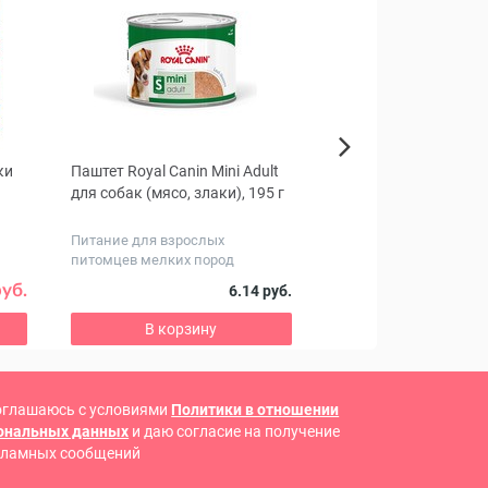
ки
Паштет Royal Canin Mini Adult
Шампунь Elite Profess
Next
для собак (мясо, злаки), 195 г
собак, 270 мл
Питание для взрослых
Для жесткошерстных 
питомцев мелких пород
руб.
28
6.14 руб.
38.65 руб.
В корзину
В корзину
оглашаюсь с условиями
Политики в отношении
сональных данных
и даю согласие на получение
кламных сообщений