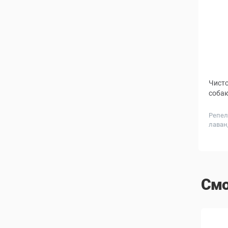
Чисто
собак
Репел
лаван
Смо
СКИДКА