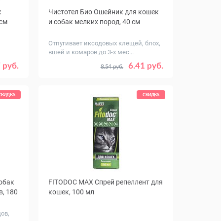
к
Чистотел Био Ошейник для кошек
 см
и собак мелких пород, 40 см
Отпугивает иксодовых клещей, блох,
вшей и комаров до 3-х мес...
леный
 руб.
6.41 руб.
8.54 руб.
Синий
невый
СКИДКА
СКИДКА
обак
FITODOC MAX Спрей репеллент для
в, 180
кошек, 100 мл
ов,