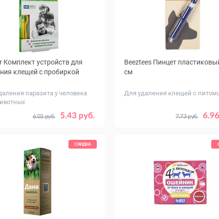
er Комплект устройств для
Beeztees Пинцет пластиковый
ния клещей с пробиркой
см
даления паразита у человека
Для удаления клещей с питом
ивотных
5.43 руб.
6.96
6.03 руб.
7.73 руб.
СКИДКА