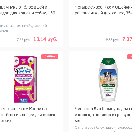
шампунь от блох вшей и
Четыре с хвостиком Ошейни
едов для кошек и собак, 150
репеллентный для кошек, 35
ничтожения возбудителей
озов
Цвет
Красный
Зе
13.14 руб.
7.37
17.52 руб.
9.83 руб.
Желтый
Корич
СКИДКА
е с хвостиком Капли на
Чистотел Био Шампунь для с
 от блох и клещей для кошек
и кошек, кроликов и грызуно
петки)
мл
Отпугивает блох, вшей, власоед