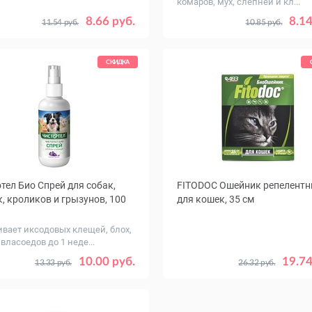
комаров, мух, слепней и кл...
8.66 руб.
8.14
11.54 руб.
10.85 руб.
СКИДКА
тел Био Спрей для собак,
FITODOC Ошейник репелент
, кроликов и грызунов, 100
для кошек, 35 см
ивает иксодовых клещей, блох,
власоедов до 1 неде...
10.00 руб.
19.74
13.33 руб.
26.32 руб.