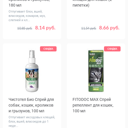
180 мл
пипетки)
Отпугивает блох, вшей,
власоедов, комаров, мух,
слепней и кл...
8.14 руб.
8.66 руб.
10.85 руб.
11.54 руб.
СКИДКА
СКИДКА
Чистотел Био Спрей для
FITODOC MAX Спрей
собак, кошек, кроликов
репеллент для кошек,
и грызунов, 100 мл
100 мл
Отпугивает иксодовых клещей,
блох, вшей, власоедов до 1
неде...