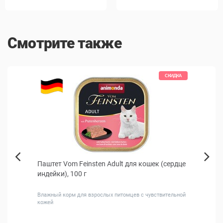
Смотрите также
КИДКА
СКИДКА
шек,
Паштет Vom Feinsten Adult для кошек (сердце
Beezt
Next
индейки), 100 г
см
Previous
Влажный корм для взрослых питомцев с чувствительной
кожей