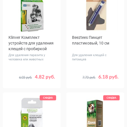
Klinver Комплект
Beeztees Пинцет
устройств для удаления
пластиковый, 10 см
клещей с пробиркой
Для удаления паразита у
Для удаления клещей с
человека или животных
питомцев
4.82 руб.
6.18 руб.
6.03 руб.
7.73 руб.
СКИДКА
СКИДКА