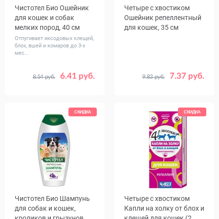
Чистотел Био Ошейник
Четыре с хвостиком
для кошек и собак
Ошейник репеллентный
мелких пород, 40 см
для кошек, 35 см
Отпугивает иксодовых клещей,
блох, вшей и комаров до 3-х
мес...
6.41 руб.
7.37 руб.
8.54 руб.
9.83 руб.
Цвет
Красный
Зеленый
Желтый
Синий
СКИДКА
СКИДКА
Коричневый
Чистотел Био Шампунь
Четыре с хвостиком
для собак и кошек,
Капли на холку от блох и
кроликов и грызунов,
клещей для кошек (2