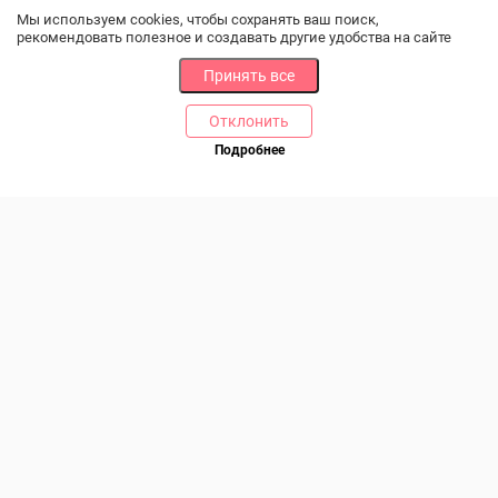
Мы используем cookies, чтобы сохранять ваш поиск,
рекомендовать полезное и создавать другие удобства на сайте
Принять все
Отклонить
РАЗДЕЛЫ
ДРУГОЕ
Подробнее
Позвоните нам
Каталог
Онлайн оплата
Ветаптека
Производители и импортеры
Бренды
Возврат товара
Доставка и оплата
Контакты
Программа лояльности
Статьи
Скидки
Карта сайта
Акции
ПОМОЩЬ
Связаться с нами