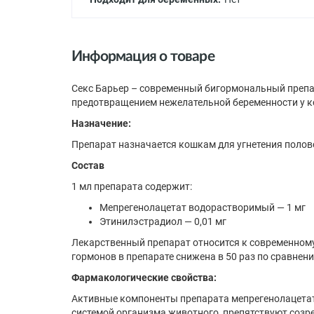
Информация о товаре
Секс Барьер – современный бигормональный препар
предотвращением нежелательной беременности у к
Назначение:
Препарат назначается кошкам для угнетения полов
Состав
1 мл препарата содержит:
Мепрегенолацетат водорастворимый — 1 мг
Этинилэстрадиол — 0,01 мг
Лекарственный препарат относится к современном
гормонов в препарате снижена в 50 раз по сравнен
Фармакологические свойства:
Активные компоненты препарата мепрегенолацетат
системой организма животного, препятствуют созр