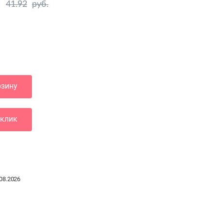
41.92
руб.
рзину
 клик
08.2026