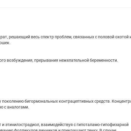
ат, решающий весь спектр проблем, связанных с половой охотой 
ошек.
ого возбуждения, прерывания нежелательной беременности.
у поколению бигормональных контрацептивных средств. Концентр
ию с аналогами.
 и этинилэстрадиол, взаимодействуя с гипоталамо-гипофизарной
еванию фолликулов яичников и прекращают течку. В случае