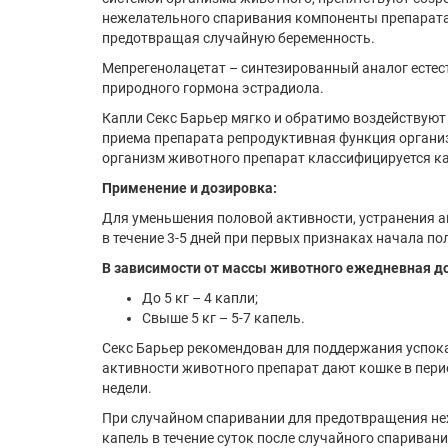
нежелательного спаривания компоненты препарата
предотвращая случайную беременность.
Мепрегенолацетат – синтезированный аналог естес
природного гормона эстрадиола.
Капли Секс Барьер мягко и обратимо воздействуют 
приема препарата репродуктивная функция организ
организм животного препарат классифицируется ка
Применение и дозировка:
Для уменьшения половой активности, устранения а
в течение 3-5 дней при первых признаках начала по
В зависимости от массы животного ежедневная до
До 5 кг – 4 капли;
Свыше 5 кг – 5-7 капель.
Секс Барьер рекомендован для поддержания успок
активности животного препарат дают кошке в период
недели.
При случайном спаривании для предотвращения не
капель в течение суток после случайного спаривани