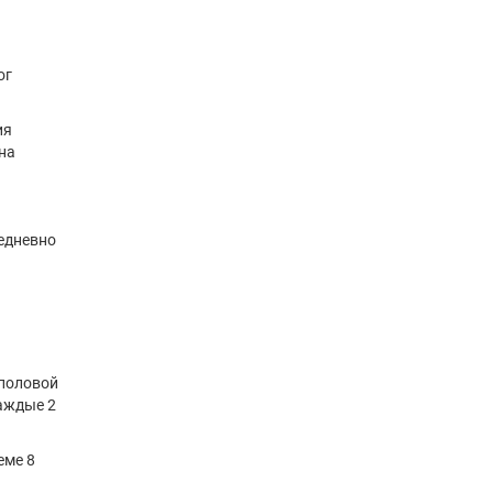
ог
ия
на
жедневно
 половой
каждые 2
еме 8