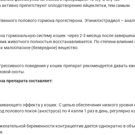
 активно препятствуют оплодотворению яйцеклетки, тем самым
твенного полового гормона прогестерона. Этинилэстрадиол – анал
на гормональную систему кошек: через 2-3 месяца после завершен
ма животного полностью восстанавливается. По степени влияния 
к малоопасное (безвредное) вещество.
грессивного поведения у кошек препарат рекомендуется давать е
ловой охоты.
за препарата составляет:
аивающего эффекта у кошек. С целью обеспечения низкого уровня
 полового покоя (анэструса) по 4 капли 1 раз в день, регулярно 
желательной беременности контрацептив дается однократно в объ
я.