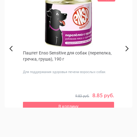
ка,
Паштет Enso Sensitive для собак (перепелка,
Корм 
Next
гречка, груша), 190 г
собак
Previous
Для поддержания здоровья печени взрослых собак
Беззер
8.85 руб.
9.83 руб.
8 руб.
В корзину