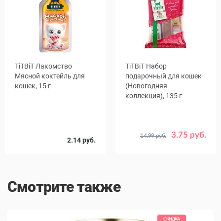
TiTBiT Лакомство
TiTBiT Набор
Мясной коктейль для
подарочный для кошек
кошек, 15 г
(Новогодняя
коллекция), 135 г
3.75 руб.
14.99 руб.
Количество
Срок
2.14 руб.
1
14
04.10.26
в упаковке,
годности
шт.
Смотрите также
СКИДКА