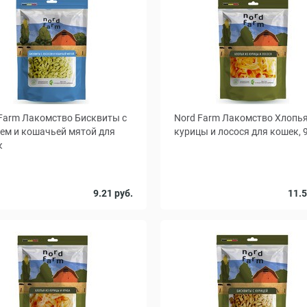
Farm Лакомство Бисквиты с
Nord Farm Лакомство Хлопья
ем и кошачьей мятой для
курицы и лосося для кошек, 9
к
90
700
9.21 руб.
11.5