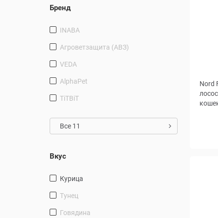
Бренд
INABA
Агроветзащита (АВЗ)
VEDA
AlphaPet
Nord 
лосос
TiTBiT
коше
Все 11
Вес, г
Вкус
курица
тунец
говядина