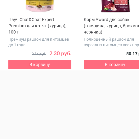
Пауч Chat&Chat Expert
Корм Award для собак
ous
Premium для котят (курица),
(говядина, курица, брокко
100 г
черника)
Премиум рацион для питомцев
Полноценный рацион для
до 1 года
взрослых питомцев всех по
2.30 руб.
50.17 
2.56 руб.
В корзину
В корзину