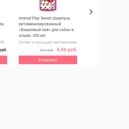
Animal Play Sweet Шампунь
Лонтривет 40 Таблет
Next
ли,
витаминизированный
собак, 20 табл
«Вишневый пай» для собак и
кошек, 300 мл
Комбинированный
род
гормональный препар
Питает и насыщает витаминами
питомцев
6.46 руб.
114
руб.
8.61 руб.
127.52 руб.
В корзину
В корзину