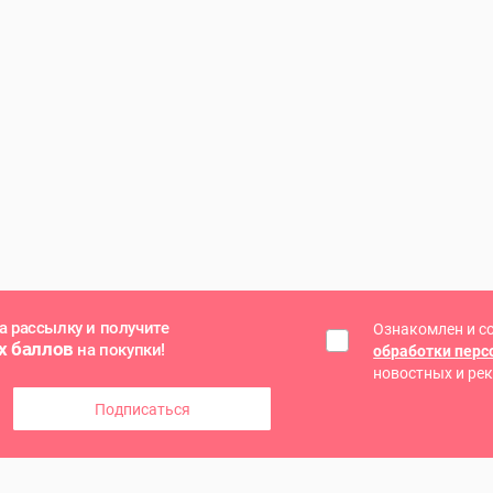
а рассылку и получите
Ознакомлен и с
х баллов
на покупки!
обработки пер
новостных и ре
Подписаться