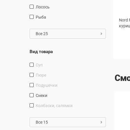
лосось
рыба
Nord 
куриц
Все 25
Вид товара
Суп
пюре
Смо
подушечки
снеки
СКИДКА
СКИДКА
Колбаски, салямки
Все 15