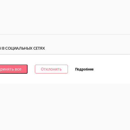
 В СОЦИАЛЬНЫХ СЕТЯХ
дпишись на наши соцсети и получи
10 бонусных
ллов
за каждую!
ринять все
Отклонить
Подробнее
литика в отношении обработки файлов cookie
литика в отношении обработки персональных данных
литика о видеонаблюдении и аудиофиксации