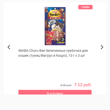
КИДКА
СКИДКА
ся
INABA Churu Bee Запеченные трубочки для
INAB
Next
кошек (тунец Магуро и Кацуо), 10 г x 3 шт
котят
Previous
 руб.
7.12 руб.
8.38 руб.
В корзину