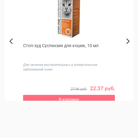
бл
Стоп-зуд Суспензия для кошек, 10 мл
Праз
Next
Previous
дящих
Для лечения воспалительных и аллергических
Для де
заболеваний кожи
 руб.
22.37 руб.
27.96 руб.
В корзину