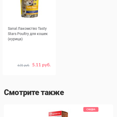
Sanal Лакомство Tasty
Stars Poultry для кошек
(курица)
5.11 руб.
6.01 руб.
Вес, г
40
Смотрите также
КИДКА
СКИДКА