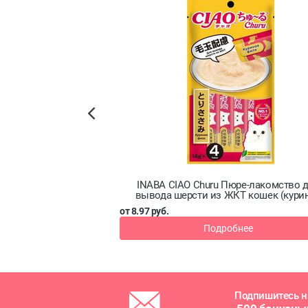
Previous
й Сlassic для кошек,
INABA CIAO Churu Пюре-лакомство 
г
вывода шерсти из ЖКТ кошек (кури
филе), 14 г x 4 шт
от 8.97 руб.
бнее
Подробнее
Подпишитесь н