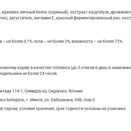
р, крахмал, яичный белок (куриный), экстракт кацуобуси, дрожжево
лок), загуститель, витамин E, красный ферментированный рис, экс
 – не более 0,1%, зола – не более 2%, влажность – не более 72%.
овному корму в качестве топпинга (до 3 стиков в день в зависимо
одильнике не более 24 часов.
итада 114-1, Симидзу-ку, Сидзуока, Япония
а Беларусь, г. Минск, ул. Бабушкина, 60Б, пом.3
р партии, условия хранения, срок годности указаны на упаковке.