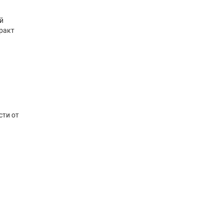
й
тракт
сти от