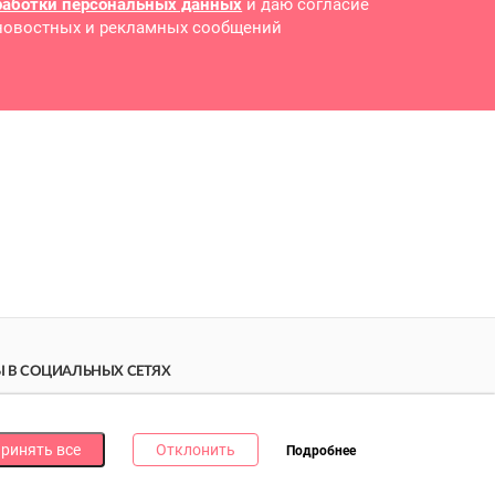
работки персональных данных
и даю согласие
 новостных и рекламных сообщений
 В СОЦИАЛЬНЫХ СЕТЯХ
дпишись на наши соцсети и получи
10 бонусных
ллов
за каждую!
ринять все
Отклонить
Подробнее