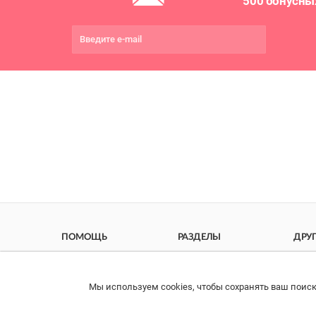
500 бонусны
ПОМОЩЬ
РАЗДЕЛЫ
ДРУ
Связаться с нами
Каталог
Онла
Права потребителя
Ветаптека
Прои
Мы используем cookies, чтобы сохранять ваш поиск
импо
Образцы платежных
Бренды