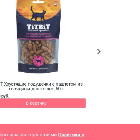
Next
iТ Хрустящие подушечки с паштетом из
INABA CIAO Pon Chu
говядины для кошек, 60 г
кошек (тунец Кацуо и
 руб.
от 9.15 руб.
В корзину
Под
 соглашаюсь с условиями
Политики в