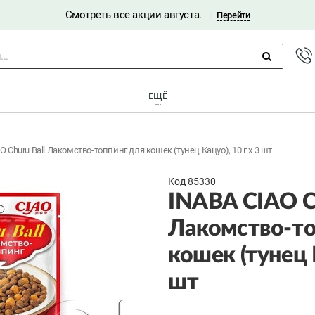
Смотреть все акции августа.
|
Перейти
..
ЕЩЁ
O Churu Ball Лакомство-топпинг для кошек (тунец Кацуо), 10 г x 3 шт
Код 85330
INABA CIAO Ch
Лакомство-то
кошек (тунец К
шт