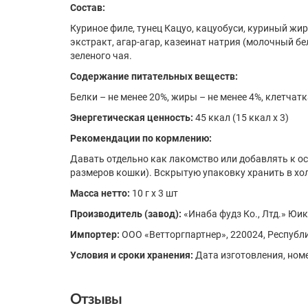
Состав:
Куриное филе, тунец Кацуо, кацуобуси, куриный жи
экстракт, агар-агар, казеинат натрия (молочный бе
зеленого чая.
Содержание питательных веществ:
Белки – не менее 20%, жиры – не менее 4%, клетчатка
Энергетическая ценность:
45 ккал (15 ккал x 3)
Рекомендации по кормлению:
Давать отдельно как лакомство или добавлять к осн
размеров кошки). Вскрытую упаковку хранить в хол
Масса нетто:
10 г x 3 шт
Производитель (завод):
«Инаба фудз Ко., Лтд.» Юик
Импортер:
ООО «Ветторгпартнер», 220024, Республик
Условия и сроки хранения:
Дата изготовления, номе
Отзывы