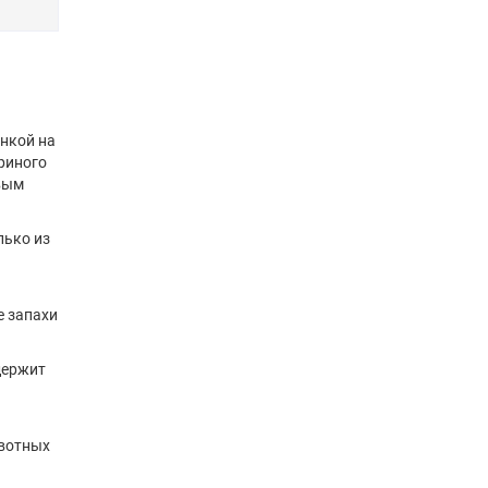
инкой на
уриного
ивым
лько из
е запахи
держит
ивотных