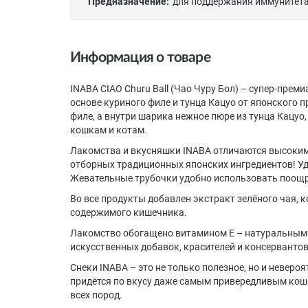
Предназначение:
для поддержания иммунитет
Информация о товаре
INABA CIAO Churu Ball (Чао Чуру Бол) – супер-пре
основе куриного филе и тунца Кацуо от японского 
филе, а внутри шарика нежное пюре из тунца Кацу
кошкам и котам.
Лакомства и вкусняшки INABA отличаются высоким
отборных традиционных японских ингредиентов! Уд
Жевательные трубочки удобно использовать поощр
Во все продукты добавлен экстракт зелёного чая, 
содержимого кишечника.
Лакомство обогащено витамином Е – натуральным
искусственных добавок, красителей и консерванто
Снеки INABA – это не только полезное, но и неверо
придётся по вкусу даже самым привередливым кош
всех пород.