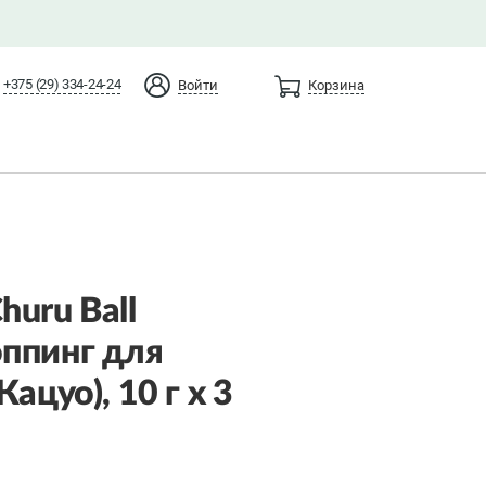
+375 (29) 334-24-24
Войти
Корзина
uru Ball
ппинг для
ацуо), 10 г x 3