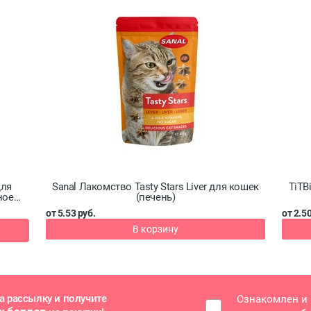
для
Sanal Лакомство Tasty Stars Liver для кошек
TiTB
ное
(печень)
от 5.53 руб.
от 2.50
В корзину
а рассылку и получите
Ознакомлен и