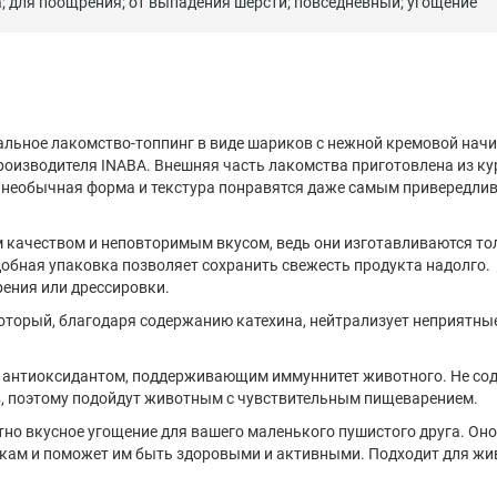
а
;
для поощрения
;
от выпадения шерсти
;
повседневный
;
угощение
миальное лакомство-топпинг в виде шариков с нежной кремовой нач
производителя INABA. Внешняя часть лакомства приготовлена из к
о, необычная форма и текстура понравятся даже самым привередл
 качеством и неповторимым вкусом, ведь они изготавливаются то
обная упаковка позволяет сохранить свежесть продукта надолго.
ения или дрессировки.
который, благодаря содержанию катехина, нейтрализует неприятны
 антиоксидантом, поддерживающим иммуннитет животного. Не со
в, поэтому подойдут животным с чувствительным пищеварением.
ятно вкусное угощение для вашего маленького пушистого друга. Оно
кам и поможет им быть здоровыми и активными. Подходит для ж