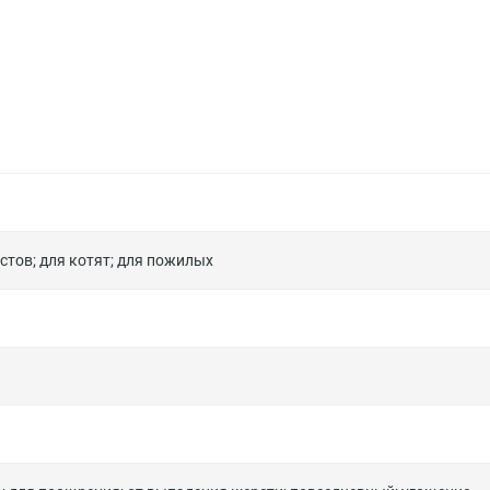
астов
;
для котят
;
для пожилых