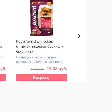
Корм Award для собак
Премикс Рябушка дл
Next
к,
(ягненок, индейка, брокколи,
сельскохозяйственн
брусника)
(0,5%), 150 г
 и
Полноценный рацион для
Витаминно-минераль
и
взрослых питомцев всех пород
кормовая добавка для
производства комб...
руб.
19.38 руб.
2
22.80 руб.
3.17 руб.
В корзину
В корзину