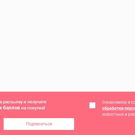
а рассылку и получите
Ознакомлен и с
х баллов
на покупки!
обработки пер
новостных и ре
Подписаться