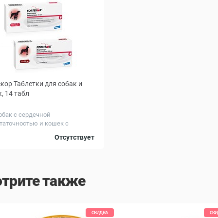
кор Таблетки для собак и
, 14 табл
обак с сердечной
таточностью и кошек с
еской...
овка,
5
20
Отсутствует
трите также
СКИДКА
СКИ