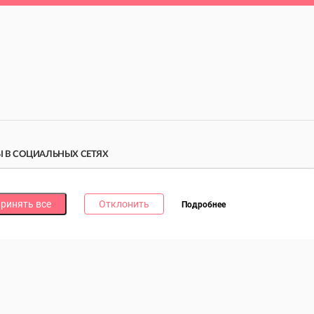
 В СОЦИАЛЬНЫХ СЕТЯХ
дпишись на наши соцсети и получи
10 бонусных
ллов
за каждую!
ринять все
Отклонить
Подробнее
литика в отношении обработки файлов cookie
литика в отношении обработки персональных данных
литика о видеонаблюдении и аудиофиксации