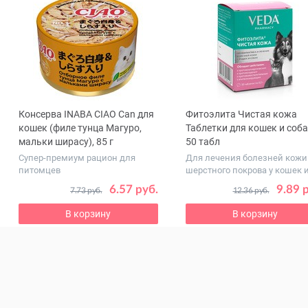
Консерва INABA CIAO Сan для
Фитоэлита Чистая кожа
ous
кошек (филе тунца Магуро,
Таблетки для кошек и соба
мальки ширасу), 85 г
50 табл
Супер-премиум рацион для
Для лечения болезней кожи
питомцев
шерстного покрова у кошек 
соба...
6.57 руб.
9.89 
7.73 руб.
12.36 руб.
В корзину
В корзину