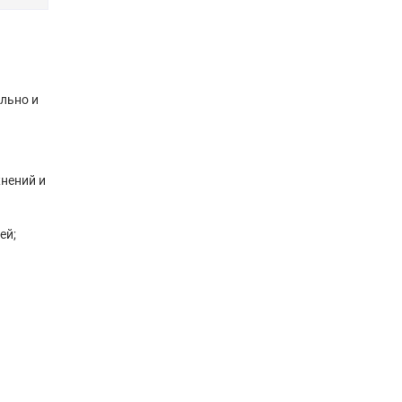
льно и
нений и
ей;