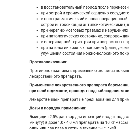
в восстановительный период после перенесе
при острой и хронической сердечно-сосудисто
в посттравматический и послеоперационный 
острой интоксикации антипсихотическими (н
при черепно-мозговых травмах и нарушениях
при патологических состояниях, сопровождаю
в ветеринарной гериатрии при возрастных н
при патологии кожных покровов (раны, дерма
улучшения состояния кожно-волосяного покр
Противопоказания:
Противопоказанием к применению является повыш
лекарственного препарата.
Применение лекарственного препарата беременны
при необходимости, проводят под наблюдением ве
Лекарственный препарат не предназначен для пр
Дозы и порядок применения:
Эмицидин 2,5% раствор для инъекций вводят подко
минуту) в дозе 1,0 - 4,0 мл препарата на 10 кг мас
один или два раза в сутки в течение 5-15 дней.