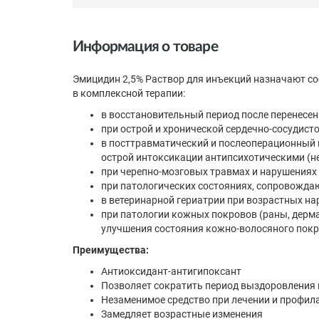
Информация о товаре
Эмицидин 2,5% Раствор для инъекций назначают со
в комплексной терапии:
в восстановительный период после перенесе
при острой и хронической сердечно-сосудисто
в посттравматический и послеоперационный 
острой интоксикации антипсихотическими (н
при черепно-мозговых травмах и нарушениях
при патологических состояниях, сопровождаю
в ветеринарной гериатрии при возрастных н
при патологии кожных покровов (раны, дерма
улучшения состояния кожно-волосяного покр
Преимущества:
Антиоксидант-антигипоксант
Позволяет сократить период выздоровления 
Незаменимое средство при лечении и профил
Замедляет возрастные изменения