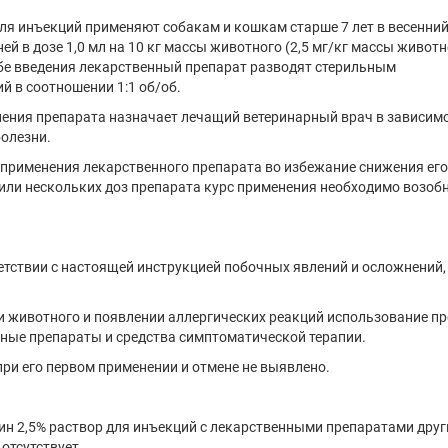
ля инъекций применяют собакам и кошкам старше 7 лет в весенний
ней в дозе 1,0 мл на 10 кг массы животного (2,5 мг/кг массы животн
бе введения лекарственный препарат разводят стерильным
й в соотношении 1:1 об/об.
нения препарата назначает лечащий ветеринарный врач в зависимо
болезни.
применения лекарственного препарата во избежание снижения его
 или нескольких доз препарата курс применения необходимо возоб
етствии с настоящей инструкцией побочных явлений и осложнений,
 животного и появлении аллергических реакций использование п
ые препараты и средства симптоматической терапии.
ри его первом применении и отмене не выявлено.
н 2,5% раствор для инъекций с лекарственными препаратами друг
отсутствует.