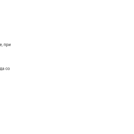
, при
да со