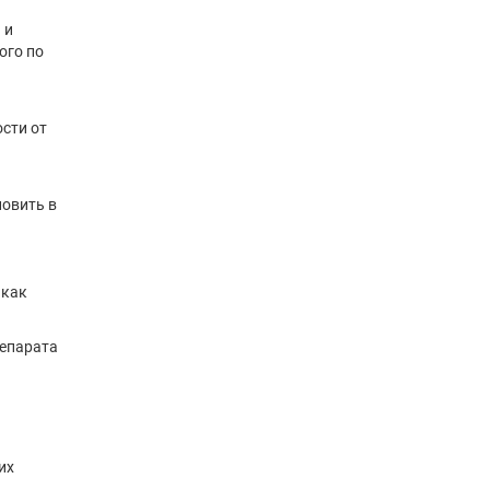
 и
ого по
сти от
новить в
 как
репарата
их