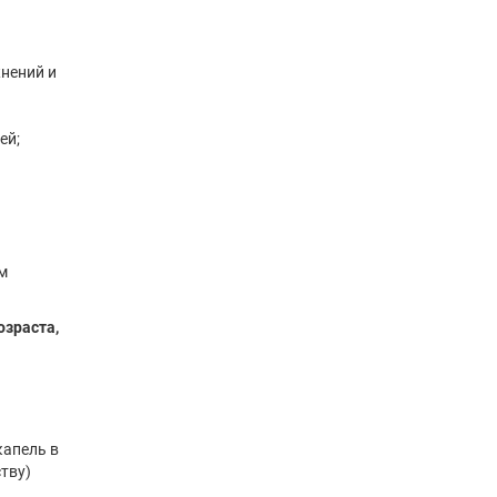
нений и
ей;
м
зраста,
капель в
ству)