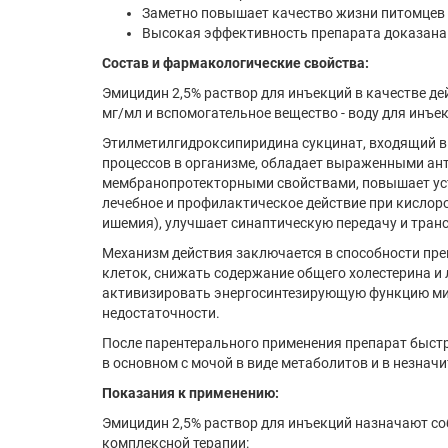
Заметно повышает качество жизни питомцев
Высокая эффективность препарата доказана
Состав и фармакологические свойства:
Эмицидин 2,5% раствор для инъекций в качестве д
мг/мл и вспомогательное вещество - воду для инъе
Этилметилгидроксипиридина сукцинат, входящий в
процессов в организме, обладает выраженными ан
мембранопротекторными свойствами, повышает уст
лечебное и профилактическое действие при кислор
ишемия), улучшает синаптическую передачу и тран
Механизм действия заключается в способности пр
клеток, снижать содержание общего холестерина и
активизировать энергосинтезирующую функцию ми
недостаточности.
После парентерального применения препарат быстр
в основном с мочой в виде метаболитов и в незнач
Показания к применению:
Эмицидин 2,5% раствор для инъекций назначают со
комплексной терапии: