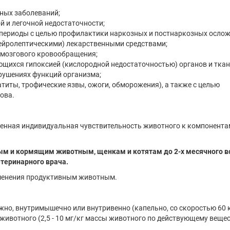
нных заболеваний;
й и легочной недостаточности;
периоды с целью профилактики наркозных и постнаркозных ослож
ейролептическими) лекарственными средствами;
 мозгового кровообращения;
щихся гипоксией (кислородной недостаточностью) органов и ткан
арушениях функций организма;
титы, трофические язвы, ожоги, обморожения), а также с целью
ова.
енная индивидуальная чувствительность животного к компонента
м и кормящим животным, щенкам и котятам до 2-х месячного во
теринарного врача.
именения продуктивным животным.
жно, внутримышечно или внутривенно (капельно, со скоростью 60 
сы животного (2,5 - 10 мг/кг массы животного по действующему веще