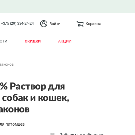
+375 (29) 334-24-24
Войти
Корзина
СТИ
СКИДКИ
АКЦИИ
флаконов
% Раствор для
 собак и кошек,
лаконов
ля питомцев
Добавить в избранное