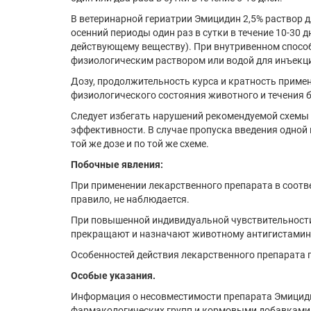
В ветеринарной гериатрии Эмицидин 2,5% раствор д
осенний периоды один раз в сутки в течение 10-30 д
действующему веществу). При внутривенном спосо
физиологическим раствором или водой для инъекци
Дозу, продолжительность курса и кратность приме
физиологического состояния животного и течения 
Следует избегать нарушений рекомендуемой схемы 
эффективности. В случае пропуска введения одной
той же дозе и по той же схеме.
Побочные явления:
При применении лекарственного препарата в соотв
правило, не наблюдается.
При повышенной индивидуальной чувствительности
прекращают и назначают животному антигистаминн
Особенностей действия лекарственного препарата п
Особые указания.
Информация о несовместимости препарата Эмициди
фармакологических групп и кор­мовыми добавками 