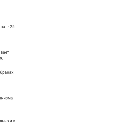
нат - 25
ывает
я,
мбранах
ганизма
льно и в