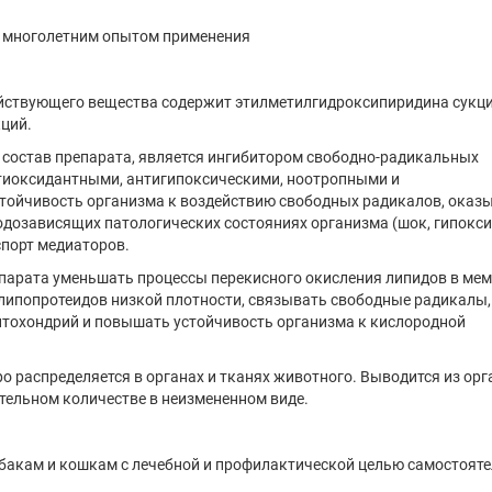
 многолетним опытом применения
ействующего вещества содержит этилметилгидроксипиридина сукци
кций.
 состав препарата, является ингибитором свободно-радикальных
тиоксидантными, антигипоксическими, ноотропными и
ойчивость организма к воздействию свободных радикалов, оказ
одозависящих патологических состояниях организма (шок, гипокси
спорт медиаторов.
епарата уменьшать процессы перекисного окисления липидов в ме
 липопротеидов низкой плотности, связывать свободные радикалы,
тохондрий и повышать устойчивость организма к кислородной
о распределяется в органах и тканях животного. Выводится из ор
ительном количестве в неизмененном виде.
бакам и кошкам с лечебной и профилактической целью самостояте