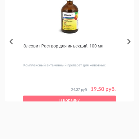
ек и
Элеовит Раствор для инъекций, 100 мл
Паште
Next
гречк
Previous
Комплексный витаминный препарат для животных
Для по
 руб.
19.50 руб.
24.37 руб.
В корзину