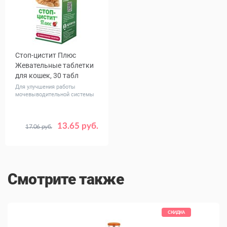
Стоп-цистит Плюс
Жевательные таблетки
для кошек, 30 табл
Для улучшения работы
мочевыводительной системы
13.65 руб.
17.06 руб.
Смотрите также
КИДКА
СКИДКА