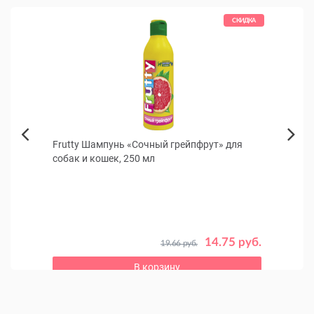
КИДКА
СКИДКА
нков
Frutty Шампунь «Сочный грейпфрут» для
Beez
Next
собак и кошек, 250 мл
для с
Previous
ров до
 руб.
14.75 руб.
19.66 руб.
В корзину