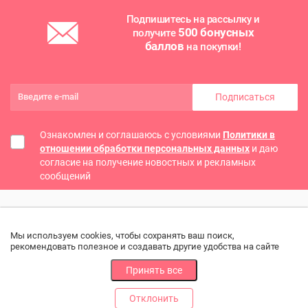
Подпишитесь на рассылку и
500 бонусных
получите
баллов
на покупки!
Подписаться
Ознакомлен и соглашаюсь с условиями
Политики в
отношении обработки персональных данных
и даю
согласие на получение новостных и рекламных
сообщений
Мы используем cookies, чтобы сохранять ваш поиск,
рекомендовать полезное и создавать другие удобства на сайте
Принять все
Отклонить
РАЗДЕЛЫ
ДРУГОЕ