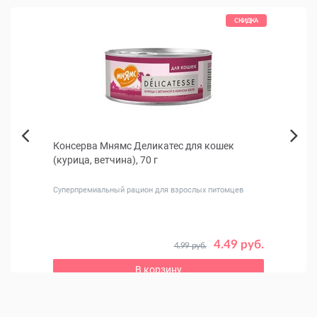
КИДКА
СКИДКА
Консерва Мнямс Деликатес для кошек
Отив
Next
(курица, ветчина), 70 г
Previous
Суперпремиальный рацион для взрослых питомцев
Для ле
 руб.
4.49 руб.
4.99 руб.
В корзину