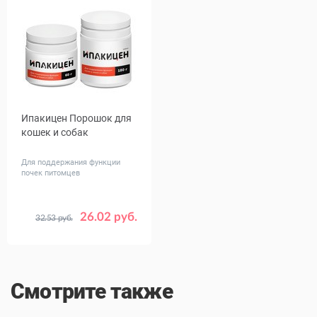
Ипакицен Порошок для
кошек и собак
Для поддержания функции
почек питомцев
26.02 руб.
32.53 руб.
Объем,
60
180
гр
Смотрите также