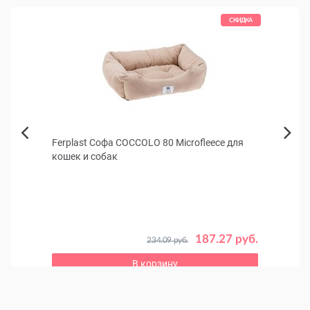
КИДКА
СКИДКА
Ferplast Софа COCCOLO 80 Microfleece для
Амкл
Next
кошек и собак
табл
Previous
Антиб
дейст
 руб.
187.27 руб.
234.09 руб.
В корзину