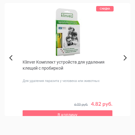
КИДКА
СКИДКА
Klinver Комплект устройств для удаления
Корм 
Next
клещей с пробиркой
(птиц
Previous
Для удаления паразита у человека или животных
Супер-
лет
 руб.
4.82 руб.
6.03 руб.
В корзину