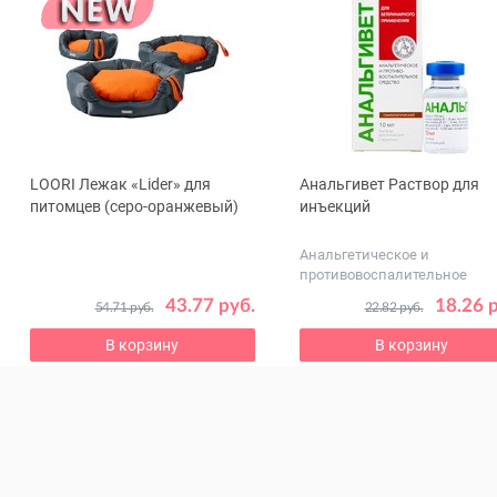
LOORI Лежак «Lider» для
Анальгивет Раствор для
ous
питомцев (серо-оранжевый)
инъекций
Анальгетическое и
противовоспалительное
действие
43.77 руб.
18.26 
54.71 руб.
22.82 руб.
В корзину
В корзину