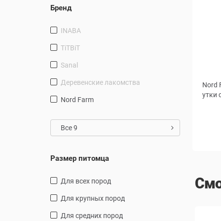
Бренд
INABA
TiTBiT
Sanal
Деревенские лакомства
Nord 
утки 
Nord Farm
Все 9
Размер питомца
Смо
для всех пород
для крупных пород
для средних пород
СКИДКА
СКИДКА