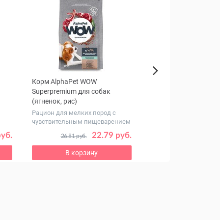
Корм AlphaPet WOW
Корм Chat&Chat Exper
Next
Superpremium для собак
with Beef & Peas для
(ягненок, рис)
(говядина, горох)
Рацион для мелких пород с
Полный рацион для в
чувствительным пищеварением
пожилых питомцев
руб.
22.79 руб.
17
26.81 руб.
20.37 руб.
В корзину
В корзину