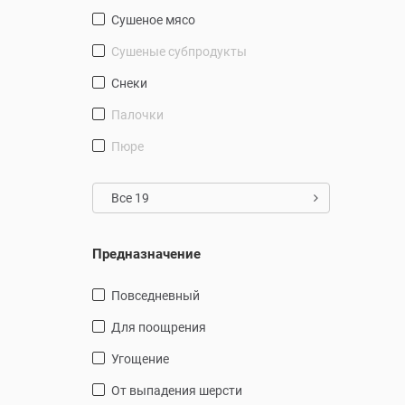
сушеное мясо
сушеные субпродукты
снеки
палочки
пюре
Все 19
Предназначение
повседневный
для поощрения
угощение
от выпадения шерсти