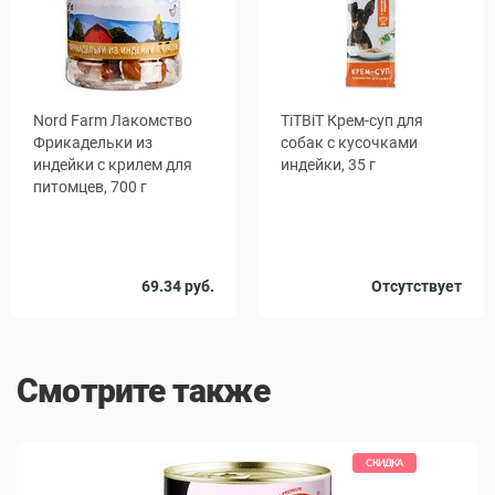
Nord Farm Лакомство
TiTBiT Крем-суп для
Фрикадельки из
собак с кусочками
индейки с крилем для
индейки, 35 г
питомцев, 700 г
Количество
69.34 руб.
Отсутствует
1
17
в упаковке,
шт.
Смотрите также
КИДКА
СКИДКА