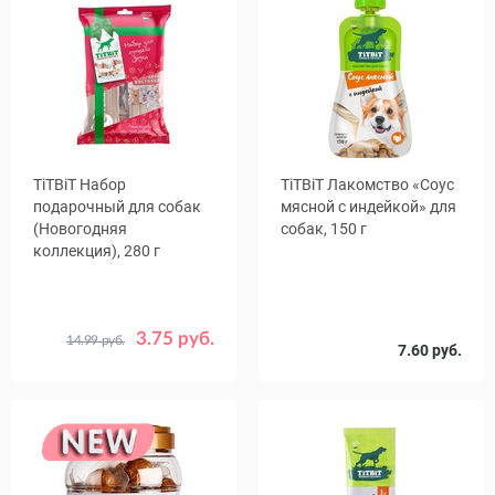
TiTBiT Набор
TiTBiT Лакомство «Соус
подарочный для собак
мясной с индейкой» для
(Новогодняя
собак, 150 г
коллекция), 280 г
3.75 руб.
14.99 руб.
Срок
Количество
7.60 руб.
19.09.26
1
6
годности
в упаковке,
шт.