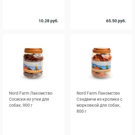
Количество
10.28 руб.
65.50 руб.
1
25
, уп.
Nord Farm Лакомство
Nord Farm Лакомство
Сосиски из утки для
Сэндвичи из кролика с
собак, 900 г
морковкой для собак,
800 г