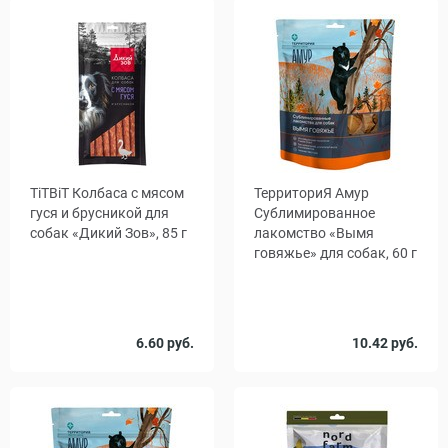
TiTBiT Колбаса с мясом
ТерриториЯ Амур
гуся и брусникой для
Сублимированное
собак «Дикий Зов», 85 г
лакомство «Вымя
говяжье» для собак, 60 г
Количество
Количество
6.60 руб.
10.42 руб.
1
10
1
25
в упаковке,
, уп.
шт.