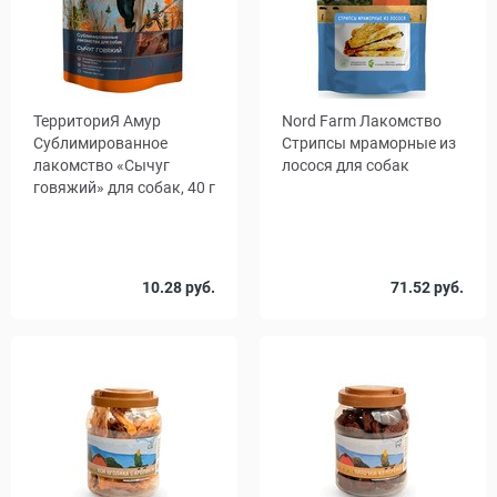
ТерриториЯ Амур
Nord Farm Лакомство
Сублимированное
Стрипсы мраморные из
лакомство «Сычуг
лосося для собак
говяжий» для собак, 40 г
Количество
Вес, г
10.28 руб.
71.52 руб.
1
25
90
700
, уп.