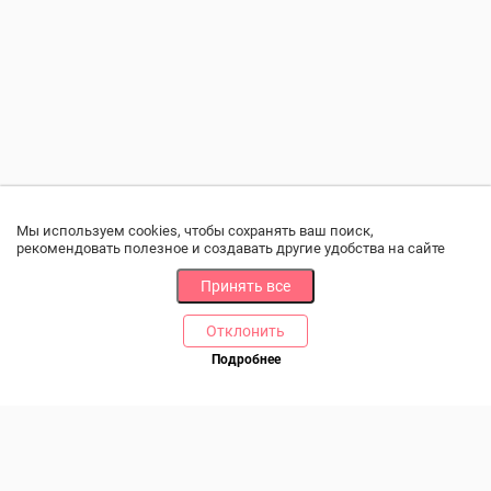
Мы используем cookies, чтобы сохранять ваш поиск,
рекомендовать полезное и создавать другие удобства на сайте
Принять все
Отклонить
РАЗДЕЛЫ
ДРУГОЕ
Подробнее
Позвоните нам
Каталог
Онлайн оплата
Ветаптека
Производители и импортеры
Бренды
Возврат товара
Доставка и оплата
Контакты