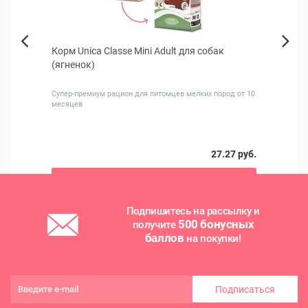
Корм Unica Classe Mini Adult для собак
Бинт
Next
(ягненок)
(жел
Previous
Супер-премиум рацион для питомцев мелких пород от 10
Эласт
месяцев
0 руб.
27.27 руб.
В корзину
Подпишитесь на рассылку и
500 бонусных
получите
баллов
на покупки!
Подписаться