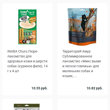
INABA Churu Пюре-
ТерриториЯ Амур
лакомство для
Сублимированное
здоровья кожи и шерсти
лакомство «Микс вымя
собак (куриное филе), 14
и легкое говяжьи» для
г x 4 шт
маленьких собак и
кошек, ...
Количество
Количество
10.55 руб.
10.82 руб.
1
48
1
25
, уп.
, уп.