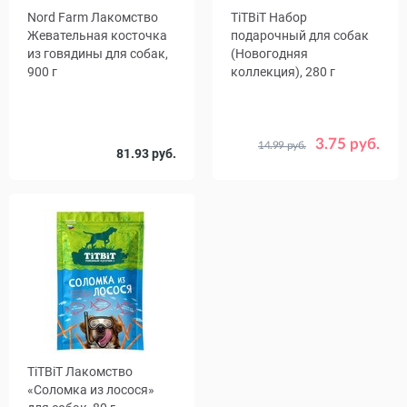
Nord Farm Лакомство
TiTBiT Набор
Жевательная косточка
подарочный для собак
из говядины для собак,
(Новогодняя
900 г
коллекция), 280 г
3.75 руб.
14.99 руб.
Срок
81.93 руб.
19.09.26
годности
TiTBiT Лакомство
«Соломка из лосося»