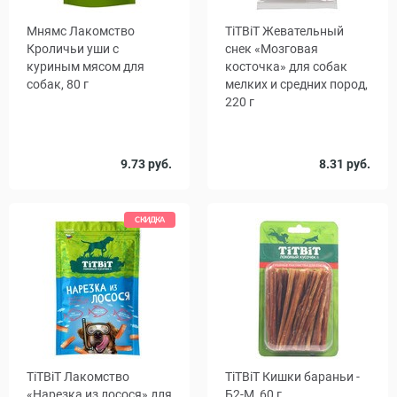
Мнямс Лакомство
TiTBiT Жевательный
Кроличьи уши с
снек «Мозговая
куриным мясом для
косточка» для собак
собак, 80 г
мелких и средних пород,
220 г
9.73 руб.
8.31 руб.
СКИДКА
TiTBiT Лакомство
TiTBiT Кишки бараньи -
«Нарезка из лосося» для
Б2-M, 60 г