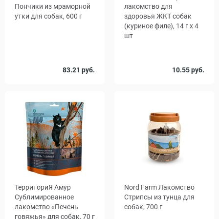
Пончики из мраморной
лакомство для
утки для собак, 600 г
здоровья ЖКТ собак
(куриное филе), 14 г x 4
шт
Количество
83.21 руб.
10.55 руб.
1
48
, уп.
ТерриториЯ Амур
Nord Farm Лакомство
Сублимированное
Стрипсы из тунца для
лакомство «Печень
собак, 700 г
говяжья» для собак, 70 г