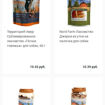
ТерриториЯ Амур
Nord Farm Лакомство
Сублимированное
Джерки из утки на
лакомство «Почки
палочке для собак
говяжьи» для собак, 60 г
Количество
Вес, г
10.42 руб.
10.39 руб.
1
25
90
700
, уп.