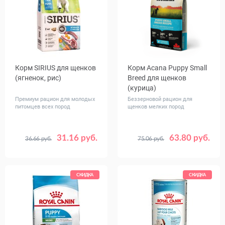
Корм SIRIUS для щенков
Корм Acana Puppy Small
(ягненок, рис)
Breed для щенков
(курица)
Премиум рацион для молодых
Беззерновой рацион для
питомцев всех пород
щенков мелких пород
31.16 руб.
63.80 руб.
36.66 руб.
75.06 руб.
Вес, кг
Вес, кг
2
0.34
2
6
СКИДКА
СКИДКА