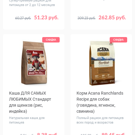
Супер-премиум рацион для
питомцев от 2 до 12 месяцев
51.23 руб.
262.85 руб.
60.27 руб.
309.23 руб.
Вес, кг
Вес, кг
0.5
1.5
7
2
12
СКИДКА
СКИДКА
Каша ДЛЯ САМЫХ
Корм Acana Ranchlands
ЛЮБИМЫХ Стандарт
Recipe для собак
для щенков (рис,
(говядина, ягненок,
индейка)
свинина)
Натуральная каша для
Полный рацион для питомцев
питомцев
всех пород и возрастов