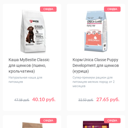
СКИДКА
СКИДКА
Каша MуBestie Classic
Корм Unica Classe Puppy
для щенков (пшено,
Development для щенков
крольчатина)
(курица)
Натуральная каша для
Супер-премиум рацион для
питомцев
питомцев мелких пород от 2
месяцев
40.10 руб.
27.65 руб.
47.18 руб.
32.53 руб.
Вес, кг
Вес, кг
1
5
2
СКИДКА
СКИДКА