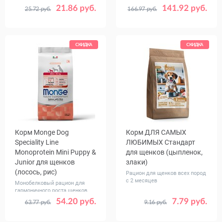
21.86 руб.
141.92 руб.
25.72 руб.
166.97 руб.
Вес, кг
Вес, кг
0.8
2.5
12
20
СКИДКА
СКИДКА
Корм Monge Dog
Корм ДЛЯ САМЫХ
Speciality Line
ЛЮБИМЫХ Стандарт
Monoprotein Mini Puppy &
для щенков (цыпленок,
Junior для щенков
злаки)
(лосось, рис)
Рацион для щенков всех пород
с 2 месяцев
Монобелковый рацион для
гармоничного роста щенков
54.20 руб.
7.79 руб.
63.77 руб.
9.16 руб.
Вес, кг
Вес, кг
2.5
7.5
0.6
2.5