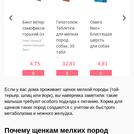
олейкин
Бинт ветеринарный
Гепатолюкс
Омега
DOCT
Next
ор для
самофиксирующийся
Таблетки
Neo+
Спре
Previous
кций
горький (синий)
для мелких
Блестящая
нейт
пород
шерсть
запа
Эластичный
самоклеящийся
тных
собак, 30
для собак
врем
бинт
табл
для 
омодулятор
вотных
мл
Лечение и
.14
4.75
профилактика
32.81
4.81
9
заболеваний
уб.
руб.
руб.
руб.
р
печени,
В
В
В
В
18 руб.
5.94 руб.
41.01 руб.
5.66 руб.
11
желчного
зину
корзину
корзину
корзину
кор
пузыря
Если у вас дома проживает щенок мелкой породы (той-
терьер, шпиц или йорк), вы наверняка заметили: такие
малыши требуют особого подхода к питанию. Корма для
щенков таких пород создаются с учетом их быстрого
метаболизма и нежного желудка.
Почему щенкам мелких пород