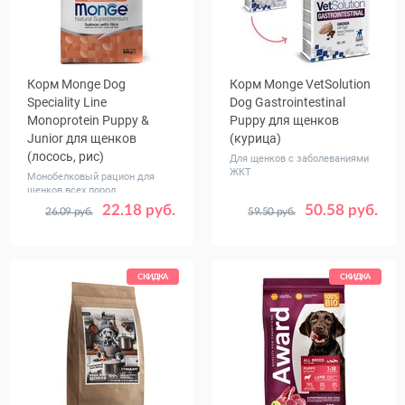
Корм Monge Dog
Корм Monge VetSolution
Speciality Line
Dog Gastrointestinal
Monoprotein Puppy &
Puppy для щенков
Junior для щенков
(курица)
(лосось, рис)
Для щенков с заболеваниями
ЖКТ
Монобелковый рацион для
щенков всех пород
22.18 руб.
50.58 руб.
26.09 руб.
59.50 руб.
Вес, кг
Вес, кг
0.8
2.5
12
1.5
5
СКИДКА
СКИДКА