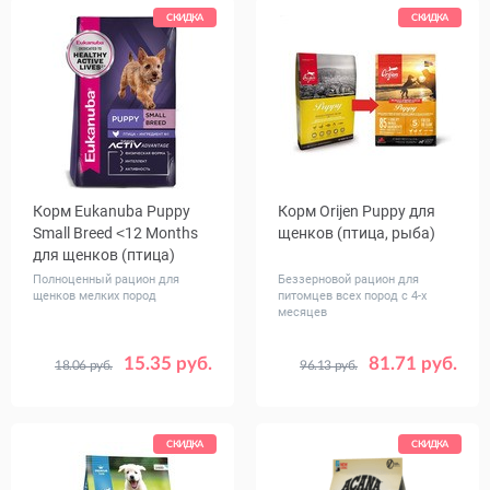
СКИДКА
СКИДКА
Корм Eukanuba Puppy
Корм Orijen Puppy для
Small Breed ˂12 Months
щенков (птица, рыба)
для щенков (птица)
Полноценный рацион для
Беззерновой рацион для
щенков мелких пород
питомцев всех пород с 4-х
месяцев
15.35 руб.
81.71 руб.
18.06 руб.
96.13 руб.
Вес, кг
Вес, кг
0.8
3
10
0.34
2
6
11.4
СКИДКА
СКИДКА