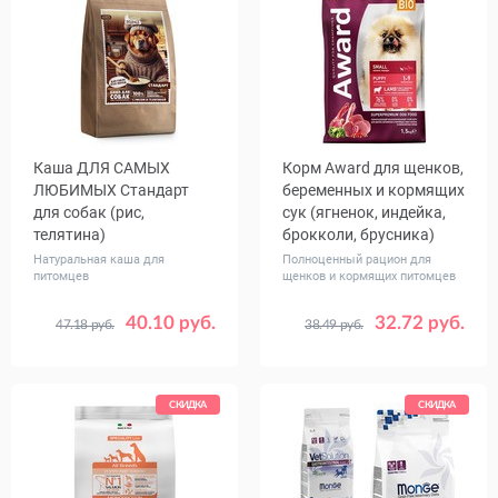
Каша ДЛЯ САМЫХ
Корм Award для щенков,
ЛЮБИМЫХ Стандарт
беременных и кормящих
для собак (рис,
сук (ягненок, индейка,
телятина)
брокколи, брусника)
Натуральная каша для
Полноценный рацион для
питомцев
щенков и кормящих питомцев
40.10 руб.
32.72 руб.
47.18 руб.
38.49 руб.
Вес, кг
Вес, кг
1
5
1.5
10
СКИДКА
СКИДКА