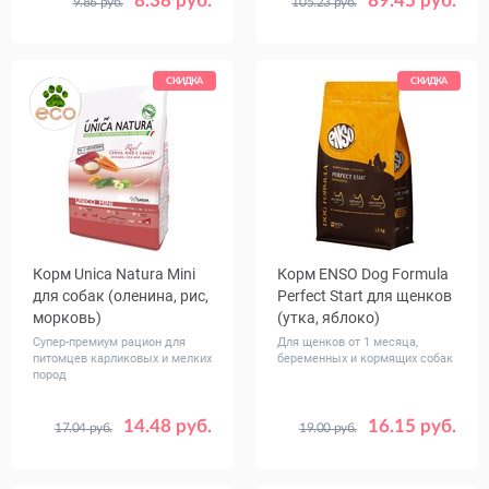
8.38 руб.
89.45 руб.
9.86 руб.
105.23 руб.
Вес, кг
Вес, кг
1
5
2
11.4
СКИДКА
СКИДКА
Корм Unica Natura Mini
Корм ENSO Dog Formula
для собак (оленина, рис,
Perfect Start для щенков
морковь)
(утка, яблоко)
Супер-премиум рацион для
Для щенков от 1 месяца,
питомцев карликовых и мелких
беременных и кормящих собак
пород
14.48 руб.
16.15 руб.
17.04 руб.
19.00 руб.
Вес, кг
Вес, кг
0.8
2.5
0.4
1.5
7