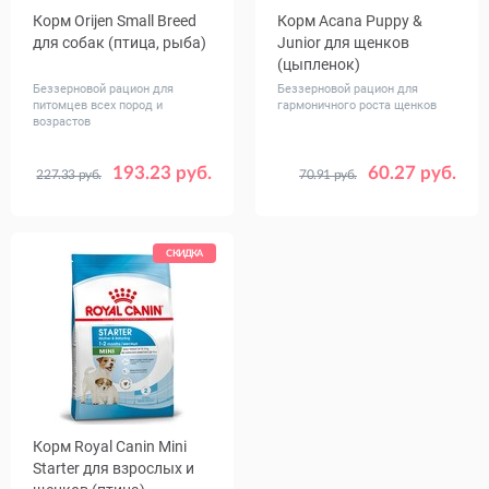
Корм Orijen Small Breed
Корм Acana Puppy &
для собак (птица, рыба)
Junior для щенков
(цыпленок)
Беззерновой рацион для
Беззерновой рацион для
питомцев всех пород и
гармоничного роста щенков
возрастов
193.23 руб.
60.27 руб.
227.33 руб.
70.91 руб.
Вес, кг
Вес, кг
1.8
4.5
0.34
2
6
11.4
17
СКИДКА
Корм Royal Canin Mini
Starter для взрослых и