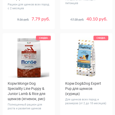
питомцев
Рацион для щенков всех пород
с 2 месяцев
7.79 руб.
40.10 руб.
9.16 руб.
47.18 руб.
Вес, кг
Вес, кг
0.6
2.5
1
5
СКИДКА
СКИДКА
Корм Monge Dog
Корм Dog&Dog Expert
Speciality Line Puppy &
Pup для щенков
Junior Lamb & Rice для
(курица)
щенков (ягненок, рис)
Для щенков всех пород и
размеров (от 2 до 18 месяцев)
Полноценный рацион для
роста и развития щенков