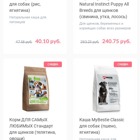
для собак (рис,
Natural Instinct Puppy All
ягнятина)
Breeds для щенков
(свинина, утка, лосось)
Натуральная каша для
питомцев
Для щенков, беременных и
кормящих собак всех размеров
40.10 руб.
240.75 руб.
47.18 руб.
283.23 руб.
Вес, кг
Вес, кг
1
5
12
СКИДКА
СКИДКА
Корм ДЛЯ САМЫХ
Каша MуBestie Classic
ЛЮБИМЫХ Стандарт
для собак (пшено,
для щенков (телятина,
ягнятина)
овощи)
Натуральная каша для