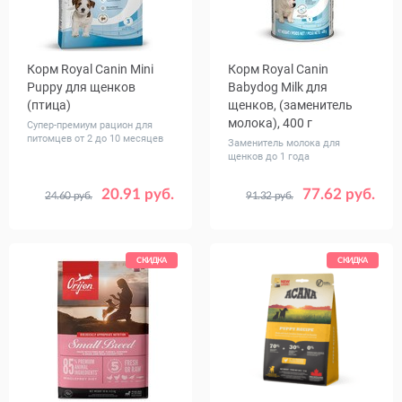
Корм Royal Canin Mini
Корм Royal Canin
Puppy для щенков
Babydog Milk для
(птица)
щенков, (заменитель
молока), 400 г
Супер-премиум рацион для
питомцев от 2 до 10 месяцев
Заменитель молока для
щенков до 1 года
20.91 руб.
77.62 руб.
24.60 руб.
91.32 руб.
Вес, кг
0.8
2
4
8
СКИДКА
СКИДКА