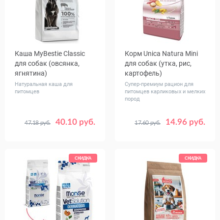
Каша MуBestie Classic
Корм Unica Natura Mini
для собак (овсянка,
для собак (утка, рис,
ягнятина)
картофель)
Натуральная каша для
Супер-премиум рацион для
питомцев
питомцев карликовых и мелких
пород
40.10 руб.
14.96 руб.
47.18 руб.
17.60 руб.
Вес, кг
Вес, кг
1
5
0.8
2.5
7.5
СКИДКА
СКИДКА