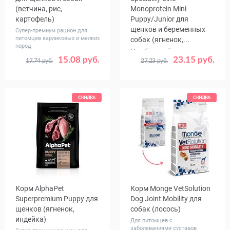
(ветчина, рис,
Monoprotein Mini
картофель)
Puppy/Junior для
щенков и беременных
Супер-премиум рацион для
питомцев карликовых и мелких
собак (ягненок,...
пород
Монобелковый рацион для
15.08 руб.
беременных питомцев и
23.15 руб.
17.74 руб.
27.23 руб.
Вес, кг
Вес, кг
0.8
2.5
0.8
2.5
7.5
щенков
СКИДКА
СКИДКА
Корм AlphaPet
Корм Monge VetSolution
Superpremium Puppy для
Dog Joint Mobility для
щенков (ягненок,
собак (лосось)
индейка)
Для питомцев с
заболеваниями суставов