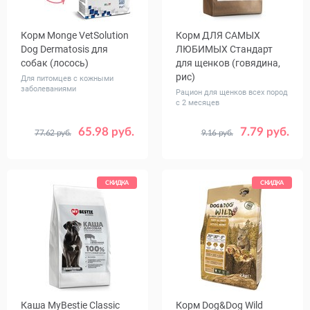
Корм Monge VetSolution
Корм ДЛЯ САМЫХ
Dog Dermatosis для
ЛЮБИМЫХ Стандарт
собак (лосось)
для щенков (говядина,
рис)
Для питомцев с кожными
заболеваниями
Рацион для щенков всех пород
с 2 месяцев
65.98 руб.
7.79 руб.
77.62 руб.
9.16 руб.
Вес, кг
Вес, кг
2
12
0.6
2.5
СКИДКА
СКИДКА
Каша MуBestie Classic
Корм Dog&Dog Wild