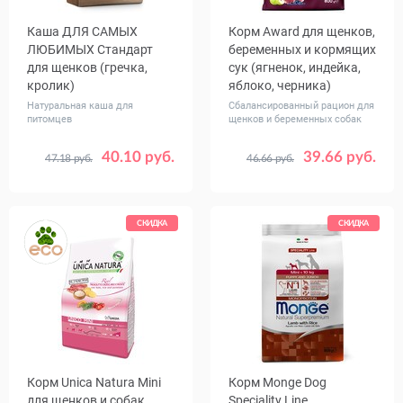
Каша ДЛЯ САМЫХ
Корм Award для щенков,
ЛЮБИМЫХ Стандарт
беременных и кормящих
для щенков (гречка,
сук (ягненок, индейка,
кролик)
яблоко, черника)
Натуральная каша для
Сбалансированный рацион для
питомцев
щенков и беременных собак
40.10 руб.
39.66 руб.
47.18 руб.
46.66 руб.
Вес, кг
Вес, кг
1
5
0.8
2
12
СКИДКА
СКИДКА
Корм Unica Natura Mini
Корм Monge Dog
для щенков и собак
Speciality Line