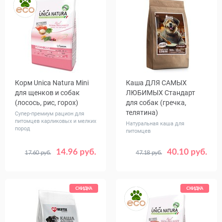
Корм Unica Natura Mini
Каша ДЛЯ САМЫХ
для щенков и собак
ЛЮБИМЫХ Стандарт
(лосось, рис, горох)
для собак (гречка,
телятина)
Супер-премиум рацион для
питомцев карликовых и мелких
Натуральная каша для
пород
питомцев
14.96 руб.
40.10 руб.
17.60 руб.
47.18 руб.
Вес, кг
Вес, кг
0.8
2.5
7.5
1
5
СКИДКА
СКИДКА