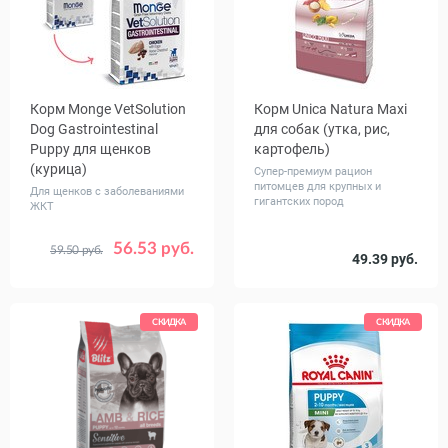
Корм Monge VetSolution
Корм Unica Natura Maxi
Dog Gastrointestinal
для собак (утка, рис,
Puppy для щенков
картофель)
(курица)
Супер-премиум рацион
питомцев для крупных и
Для щенков с заболеваниями
гигантских пород
ЖКТ
56.53 руб.
59.50 руб.
Вес, кг
Вес, кг
49.39 руб.
1.5
5
2.5
12
СКИДКА
СКИДКА