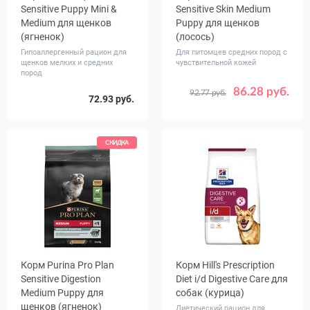
Sensitive Puppy Mini &
Sensitive Skin Medium
Medium для щенков
Puppy для щенков
(ягненок)
(лосось)
Гипоаллергенный рацион для
Для питомцев средних пород с
щенков мелких и средних
чувствительной кожей
пород
86.28 руб.
92.77 руб.
Вес, кг
Вес, кг
72.93 руб.
2
3
12
СКИДКА
Корм Purina Pro Plan
Корм Hill's Prescription
Sensitive Digestion
Diet i/d Digestive Care для
Medium Puppy для
собак (курица)
щенков (ягненок)
Диетический рацион для