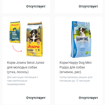
Вес, кг
Вес, кг
Отсутствует
Отсутствует
1
10
12
Корм Josera Sensi Junior
Корм Happy Dog Mini
для молодых собак
Puppy для собак
(утка, лосось)
(ягненок, рис)
Для растущих питомцев с
Супер-премиум рацион для
чувствительным
питомцев до 12 месяцев
пищеварением
Вес, кг
Вес, кг
Отсутствует
Отсутствует
0.9
12.5
4