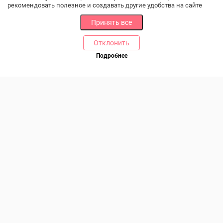
рекомендовать полезное и создавать другие удобства на сайте
Принять все
Отклонить
РАЗДЕЛЫ
ДРУГОЕ
Подробнее
Позвоните нам
Каталог
Онлайн оплата
Ветаптека
Производители и импортеры
Бренды
Возврат товара
Доставка и оплата
Контакты
Программа лояльности
Статьи
Скидки
Карта сайта
Акции
ПОМОЩЬ
Связаться с нами
Права потребителя