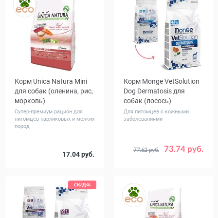
Корм Unica Natura Mini
Корм Monge VetSolution
для собак (оленина, рис,
Dog Dermatosis для
морковь)
собак (лосось)
Супер-премиум рацион для
Для питомцев с кожными
питомцев карликовых и мелких
заболеваниями
пород
73.74 руб.
77.62 руб.
Вес, кг
Вес, кг
17.04 руб.
0.8
2.5
2
12
СКИДКА