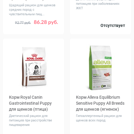
питомцев при заболеваниях
Щадящий рацион для щенков
ЖКТ
средних пород с
чувствительным пищ...
86.28 руб.
92.77 руб.
Вес, кг
Вес, кг
Отсутствует
3
12
1.5
12
Корм Royal Canin
Корм Alleva Equilibrium
Gastrointestinal Puppy
Sensitive Puppy All Breeds
для щенков (птица)
для щенков (ягненок)
Диетический рацион для
Гипоаллергенный рацион для
питомцев при расстройстве
щенков всех пород
пищеварения