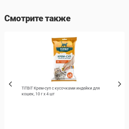
Смотрите также
КИДКА
TiTBiT Крем-суп с кусочками индейки для
Корм
Next
г
кошек, 10 г х 4 шт
Mont
Previous
Полно
 руб.