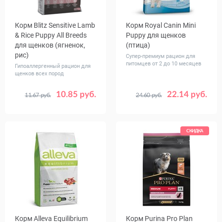
Корм Blitz Sensitive Lamb
Корм Royal Canin Mini
& Rice Puppy All Breeds
Puppy для щенков
для щенков (ягненок,
(птица)
рис)
Супер-премиум рацион для
питомцев от 2 до 10 месяцев
Гипоаллергенный рацион для
щенков всех пород
10.85 руб.
22.14 руб.
11.67 руб.
24.60 руб.
Вес, кг
Вес, кг
0.5
2
15
0.8
2
4
8
СКИДКА
Корм Alleva Equilibrium
Корм Purina Pro Plan