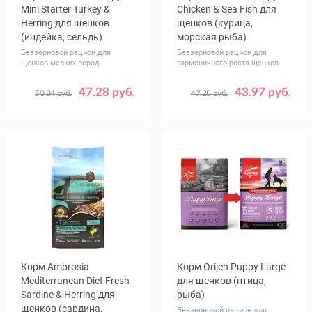
Mini Starter Turkey &
Chicken & Sea Fish для
Herring для щенков
щенков (курица,
(индейка, сельдь)
морская рыба)
Беззерновой рацион для
Беззерновой рацион для
щенков мелких пород
гармоничного роста щенков
47.28 руб.
43.97 руб.
50.84 руб.
47.28 руб.
Вес, кг
Вес, кг
2
6
2
12
20
Корм Ambrosia
Корм Orijen Puppy Large
Mediterranean Diet Fresh
для щенков (птица,
Sardine & Herring для
рыба)
щенков (сардина,
Беззерновой рацион для