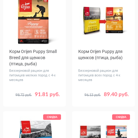
Корм Orijen Puppy Small
Корм Orijen Puppy для
Breed для щенков
щенков (птица, рыба)
(птица, рыба)
Беззерновой рацион для
Беззерновой рацион для
питомцев мелких пород с 4-х
питомцев всех пород с 4-х
месяцев
месяцев
91.81 руб.
89.40 руб.
98.72 руб.
96.13 руб.
Вес, кг
Вес, кг
1.8
0.34
2
6
11.4
СКИДКА
СКИДКА