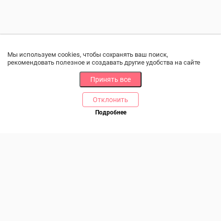
Мы используем cookies, чтобы сохранять ваш поиск,
рекомендовать полезное и создавать другие удобства на сайте
Принять все
Отклонить
РАЗДЕЛЫ
ДРУГОЕ
Подробнее
Позвоните нам
Каталог
Онлайн оплата
Ветаптека
Производители и импортеры
Бренды
Возврат товара
Доставка и оплата
Контакты
Программа лояльности
Статьи
Скидки
Карта сайта
Акции