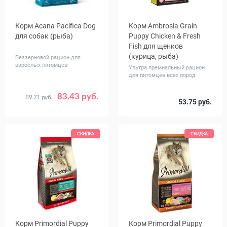
Корм Acana Pacifica Dog
Корм Ambrosia Grain
для собак (рыба)
Puppy Chicken & Fresh
Fish для щенков
(курица, рыба)
Беззерновой рацион для
взрослых питомцев
Ультра премиальный рацион
для питомцев всех пород
83.43 руб.
89.71 руб.
Вес, кг
Вес, кг
53.75 руб.
0.34
2
6
2
6
11.4
СКИДКА
СКИДКА
Корм Primordial Puppy
Корм Primordial Puppy