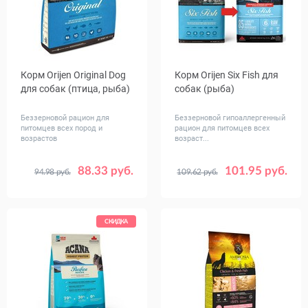
Корм Orijen Original Dog
Корм Orijen Six Fish для
для собак (птица, рыба)
собак (рыба)
Беззерновой рацион для
Беззерновой гипоаллергенный
питомцев всех пород и
рацион для питомцев всех
возрастов
возраст...
88.33 руб.
101.95 руб.
94.98 руб.
109.62 руб.
Вес, кг
Вес, кг
0.34
2
6
0.34
2
6
11.4
17
11.4
СКИДКА