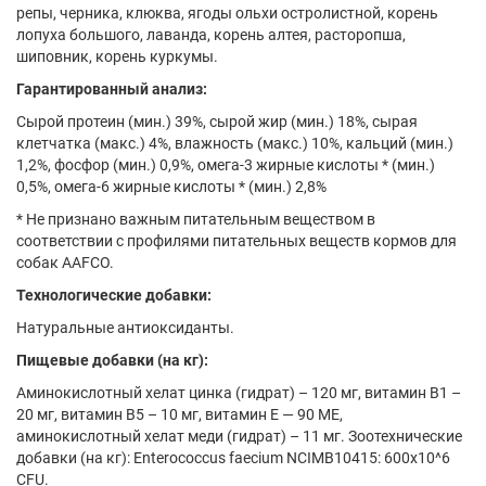
репы, черника, клюква, ягоды ольхи остролистной, корень
лопуха большого, лаванда, корень алтея, расторопша,
шиповник, корень куркумы.
Гарантированный анализ:
Сырой протеин (мин.) 39%, сырой жир (мин.) 18%, сырая
клетчатка (макс.) 4%, влажность (макс.) 10%, кальций (мин.)
1,2%, фосфор (мин.) 0,9%, омега-3 жирные кислоты * (мин.)
0,5%, омега-6 жирные кислоты * (мин.) 2,8%
* Не признано важным питательным веществом в
соответствии с профилями питательных веществ кормов для
собак AAFCO.
Технологические добавки:
Натуральные антиоксиданты.
Пищевые добавки (на кг):
Аминокислотный хелат цинка (гидрат) – 120 мг, витамин B1 –
20 мг, витамин B5 – 10 мг, витамин E — 90 МЕ,
аминокислотный хелат меди (гидрат) – 11 мг. Зоотехнические
добавки (на кг): Enterococcus faecium NCIMB10415: 600x10^6
CFU.