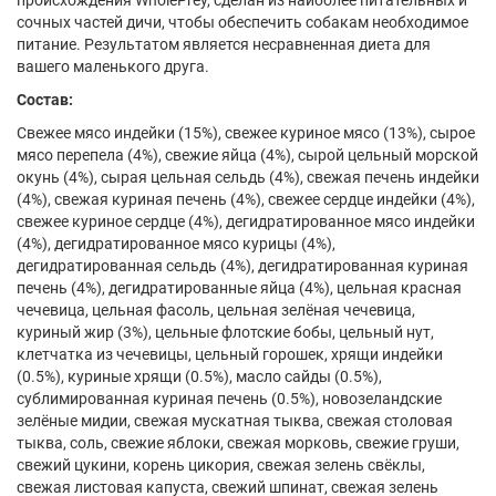
происхождения WholePrey, сделан из наиболее питательных и
сочных частей дичи, чтобы обеспечить собакам необходимое
питание. Результатом является несравненная диета для
вашего маленького друга.
Состав:
Свежее мясо индейки (15%), свежее куриное мясо (13%), сырое
мясо перепела (4%), свежие яйца (4%), сырой цельный морской
окунь (4%), сырая цельная сельдь (4%), свежая печень индейки
(4%), свежая куриная печень (4%), свежее сердце индейки (4%),
свежее куриное сердце (4%), дегидратированное мясо индейки
(4%), дегидратированное мясо курицы (4%),
дегидратированная сельдь (4%), дегидратированная куриная
печень (4%), дегидратированные яйца (4%), цельная красная
чечевица, цельная фасоль, цельная зелёная чечевица,
куриный жир (3%), цельные флотские бобы, цельный нут,
клетчатка из чечевицы, цельный горошек, хрящи индейки
(0.5%), куриные хрящи (0.5%), масло сайды (0.5%),
сублимированная куриная печень (0.5%), новозеландские
зелёные мидии, свежая мускатная тыква, свежая столовая
тыква, соль, свежие яблоки, свежая морковь, свежие груши,
свежий цукини, корень цикория, свежая зелень свёклы,
свежая листовая капуста, свежий шпинат, свежая зелень