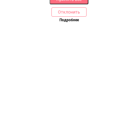
Отклонить
Подробнее
В корзину
Купить в 1 клик
РАЗДЕЛЫ
ДРУГОЕ
Каталог
Онлайн оплата
Ветаптека
Производители и импортеры
Бренды
Возврат товара
Доставка и оплата
Контакты
Программа лояльности
Статьи
Скидки
Карта сайта
Акции
ПОМОЩЬ