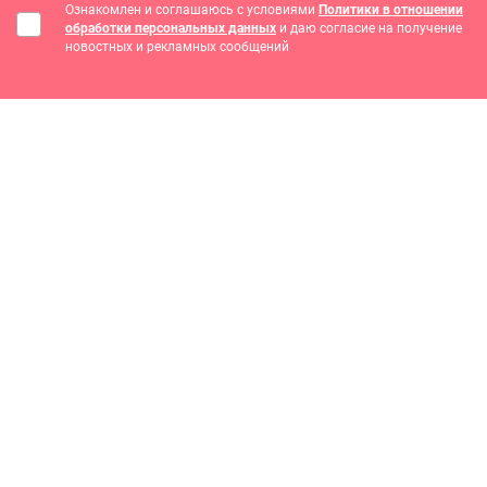
Ознакомлен и соглашаюсь с условиями
Политики в отношении
обработки персональных данных
и даю согласие на получение
новостных и рекламных сообщений