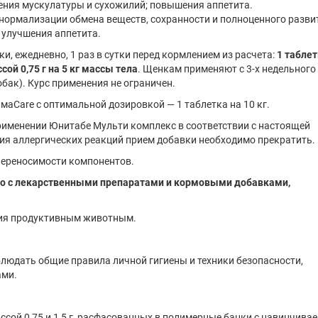
ения мускулатуры и сухожилий; повышения аппетита.
 нормализации обмена веществ, сохранности и полноценного разви
 улучшения аппетита.
и, ежедневно, 1 раз в сутки перед кормлением из расчета:
1 табле
сой 0,75 г на 5 кг массы тела
. Щенкам применяют с 3-х недельного 
бак). Курс применения не ограничен.
маCare с оптимальной дозировкой — 1 таблетка на 10 кг.
рименении Юнитабе Мульти комплекс в соответствии с настоящей
ния аллергических реакций прием добавки необходимо прекратить.
переносимости компонентов.
но с лекарственными препаратами и кормовыми добавками,
ния продуктивным животным.
блюдать общие правила личной гигиены и техники безопасности,
ами.
сой 0,75 и 1,5 г, расфасованных в полимерные банки с навинчива