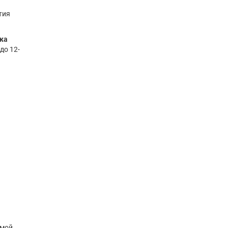
тия
тка
до 12-
емой