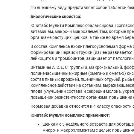
По внешнему виду представляет собой таблетки беж
Биологические свойства:
Юнитабс Мульти Комплекс сбалансирован согласно
витаминам, макро- и микроэлементам, которые пр
организме растущих щенков, а также во время бере
В состав комплекса входит легкоусвояемая форма 
формировании нервной трубки (из нее развивается г
лейкоцитов и тромбоцитов, защищает от патологии
Витамины A, D, E, C, группы В, макро- (кальций, фос
полиненасыщенные жирные (омега-6 и омега-3) ки
состав пивных дрожжей, пшеничных отрубей, рыбье
комплексное действие на организм, выражающееся 
плода, улучшении состава и секреции молока, укреп
повышении резистентности организма, повышении с
Кормовая добавка относится к 4 классу опасности 
Юнитабс Мульти Комплекс применяют:
щенкам с 3-недельного возраста для обогащ
микро- и макроэлементам с целью повышения 