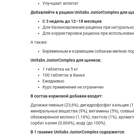
Улучшает аппетит
Добавляйте в рацион Unitabs JuniorComplex для щ
С 3 недель до 12–18 месяцев
Для балансирования рациона при натуральн
Для корректировки рациона при использова
А также:
Беременным и кормящим собакам мелких по
Unitabs JuniorComplex для щенков:
1 таблетка на 5 кг
100 таблеток в банке
Ежедневно
Курс применения не ограничен
В состав кормовой добавки входят:
Дрожжи пивные (23,6%), дигидрофосфат кальция (15
минеральные вещества (9%), витамины (5%), соевый л
обезжиренное молоко (1,16%), лактозу (1%), аромати
сорбат калия (0,004%), воду (до 100%).
В 1 грамме Unitabs JuniorComplex содержится: