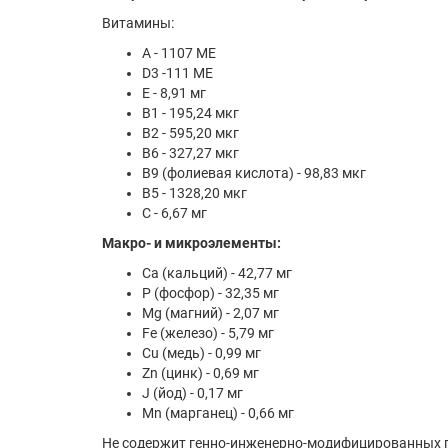
Витамины:
А - 1107 МЕ
D3 -111 МЕ
Е - 8,91 мг
В1 - 195,24 мкг
В2 - 595,20 мкг
В6 - 327,27 мкг
В9 (фолиевая кислота) - 98,83 мкг
В5 - 1328,20 мкг
С - 6,67 мг
Макро- и микроэлементы:
Ca (кальций) - 42,77 мг
P (фосфор) - 32,35 мг
Mg (магний) - 2,07 мг
Fe (железо) - 5,79 мг
Cu (медь) - 0,99 мг
Zn (цинк) - 0,69 мг
J (йод) - 0,17 мг
Mn (марганец) - 0,66 мг
Не содержит генно-инженерно-модифицированных 