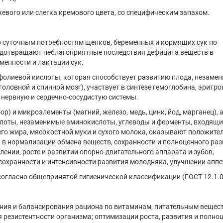
евого или слегка кремового цвета, со специфическим запахом.
 суточным потребностям щенков, беременных и кормящих сук по
едотвращают неблагоприятные последствия дефицита веществ в
менности и лактации сук.
фолиевой кислоты, которая способствует развитию плода, незаме
оловной и спинной мозг), участвует в синтезе гемоглобина, эритро
 нервную и сердечно-сосудистую системы.
фор) и микроэлементы (магний, железо, медь, цинк, йод, марганец), 
слоты, незаменимые аминокислоты, углеводы и ферменты, входящи
го жира, мясокостной муки и сухого молока, оказывают положите
в нормализации обмена веществ, сохранности и полноценного ра
лении, росте и развитии опорно-двигательного аппарата и зубов,
охранности и интенсивности развития молодняка, улучшении аппе
согласно общепринятой гигиенической классификации (ГОСТ 12.1.0
ения и балансирования рациона по витаминам, питательным вещес
резистентности организма; оптимизации роста, развития и полно