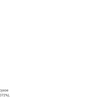
сухое
072%),