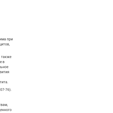
нима при
цитов,
а также
е в
льное
звития
тита.
07-76).
твам,
ценного