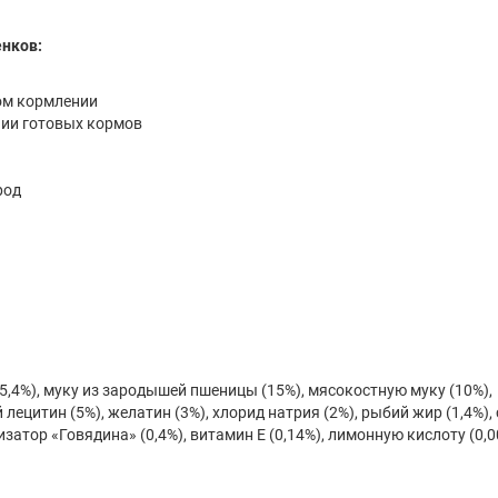
енков:
ом кормлении
нии готовых кормов
род
,4%), муку из зародышей пшеницы (15%), мясокостную муку (10%),
ецитин (5%), желатин (3%), хлорид натрия (2%), рыбий жир (1,4%), 
затор «Говядина» (0,4%), витамин Е (0,14%), лимонную кислоту (0,0