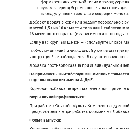
формирования костной ткани и зубов; укрепл
сукам в период беременности и лактации для
плода, улучшения состава и секреции молока,
Добавку вводят в корм или задают перорально с рук
массой 1,5 г на 10 кг массы тела или 1 таблетка мас
18-месячного возраста (в зависимости от породы со
Если у вас крупный щенок — используйте Unitabs Ма
Побочных явлений и осложнений у животных при п
инструкцией не наблюдается. В случае возникнове
Добавка противопоказана при индивидуальной не
Не применять Юнитабс Мульти Комплекс совмест
содержащими витамины А, Ди Е.
Кормовая добавка не предназначена для примене
Меры личной профилактики:
При работе с Юнитабе Мульти Комплекс следует со
предусмотренные при работе с кормовыми Добавк
Форма выпуска:
Кормовую добавку выпускают в форме таблеток мас