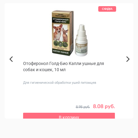
КИДКА
СКИДКА
Отоферонол Голд-Био Капли ушные для
Nord
Next
собак и кошек, 10 мл
мрам
Previous
Для гигиенической обработки ушей питомцев
 руб.
8.08 руб.
8.98 руб.
В корзину