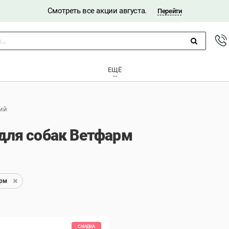
Смотреть все акции августа.
|
Перейти
..
ЕЩЁ
ий
для собак Ветфарм
рм
СКИДКА