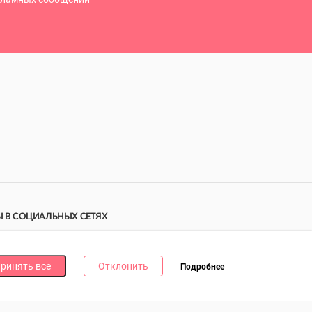
 В СОЦИАЛЬНЫХ СЕТЯХ
дпишись на наши соцсети и получи
10 бонусных
ллов
за каждую!
ринять все
Отклонить
Подробнее