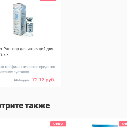
т Раствор для инъекций для
тных
но-профилактическое средство
олезнях суставов
, мл
6
72.12 руб.
80.13 руб.
трите также
СКИДКА
СКИ