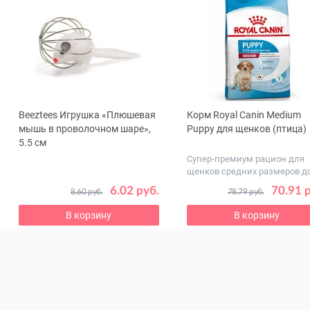
Beeztees Игрушка «Плюшевая
Корм Royal Canin Medium
ous
мышь в проволочном шаре»,
Puppy для щенков (птица)
5.5 см
Супер-премиум рацион для
щенков средних размеров до
года
6.02 руб.
70.91 
8.60 руб.
78.79 руб.
В корзину
В корзину