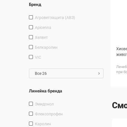
Бренд
Агроветзащита (АВЗ)
Apicenna
Хелвет
Белкаролин
Хиове
живо
VIC
Лечеб
при б
Все 26
Объем
Линейка бренда
Смо
Эмидонол
Флексопрофен
Каролин