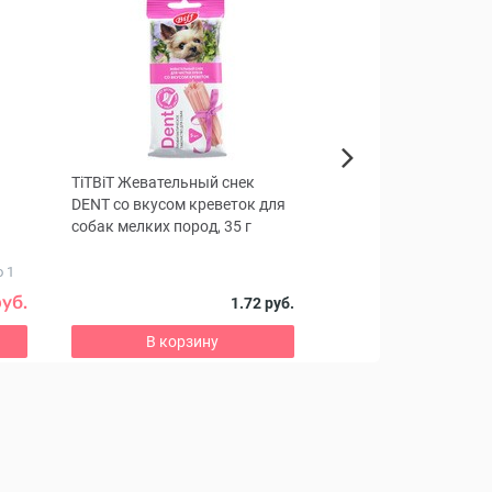
TiTBiТ Жевательный снек
Консерва Monge Dog 
Next
DENT со вкусом креветок для
Senior Turkey & Veget
собак мелких пород, 35 г
собак (индейка, овощ
Влажный корм для во
 1
питомцев
руб.
5
1.72 руб.
5.53 руб.
В корзину
В корзину