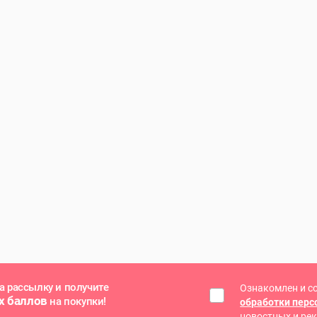
а рассылку и получите
Ознакомлен и с
х баллов
на покупки!
обработки пер
новостных и ре