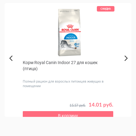
КИДКА
СКИДКА
для
Корм Royal Canin Indoor 27 для кошек
Neki
Next
(птица)
дома
Previous
Полный рацион для взрослых питомцев живущих в
помещении
 руб.
14.01 руб.
15.57 руб.
В корзину