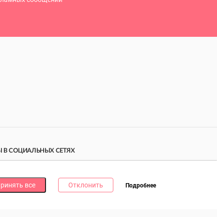
 В СОЦИАЛЬНЫХ СЕТЯХ
дпишись на наши соцсети и получи
10 бонусных
ллов
за каждую!
ринять все
Отклонить
Подробнее