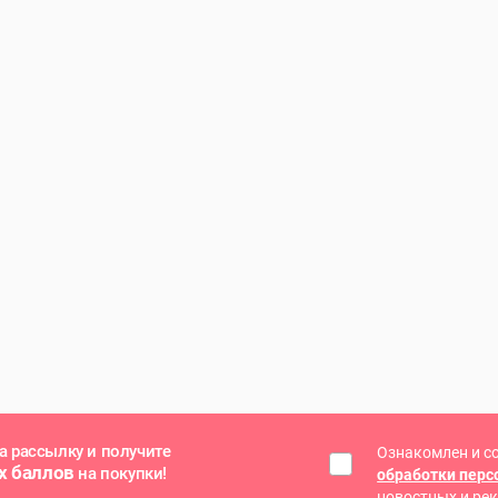
а рассылку и получите
Ознакомлен и с
х баллов
на покупки!
обработки пер
новостных и ре