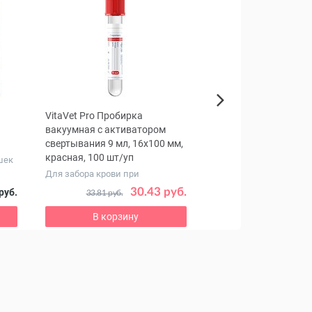
VitaVet Pro Пробирка
Ассоциированная ва
Next
вакуумная с активатором
для кроликов, 100 до
свертывания 9 мл, 16х100 мм,
красная, 100 шт/уп
шек
Против миксоматоза и
кроликов
Для забора крови при
проведении лабораторных
30.43 руб.
126
руб.
33.81 руб.
140.42 руб.
исследований
В корзину
В корзину