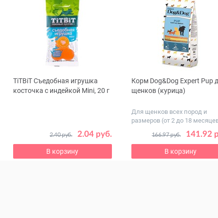
TiTBiT Съедобная игрушка
Корм Dog&Dog Expert Pup 
ous
косточка с индейкой Mini, 20 г
щенков (курица)
Для щенков всех пород и
размеров (от 2 до 18 месяце
2.04 руб.
141.92 р
2.40 руб.
166.97 руб.
В корзину
В корзину