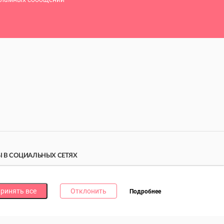
 В СОЦИАЛЬНЫХ СЕТЯХ
дпишись на наши соцсети и получи
10 бонусных
ллов
за каждую!
ринять все
Отклонить
Подробнее