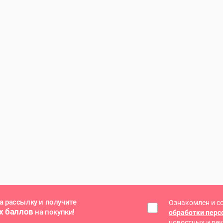
а рассылку и получите
Ознакомлен и с
х баллов
на покупки!
обработки пер
новостных и ре