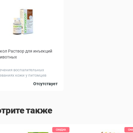
кол Раствор для инъекций
животных
ечения воспалительных
еваниях кожи у питомцев
, мл
10
Отсутствует
трите также
СКИДКА
СКИ