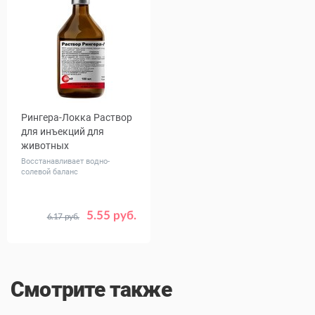
Рингера-Локка Раствор
для инъекций для
животных
Восстанавливает водно-
солевой баланс
5.55 руб.
6.17 руб.
Объем,
200
400
мл
Смотрите также