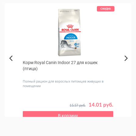
СКИДКА
Корм Royal Canin Indoor 27 для кошек
Iv Sa
Next
(птица)
Конд
Previous
шерст
анных
Полный рацион для взрослых питомцев живущих в
помещении
14.01 руб.
15.57 руб.
2 руб.
В корзину