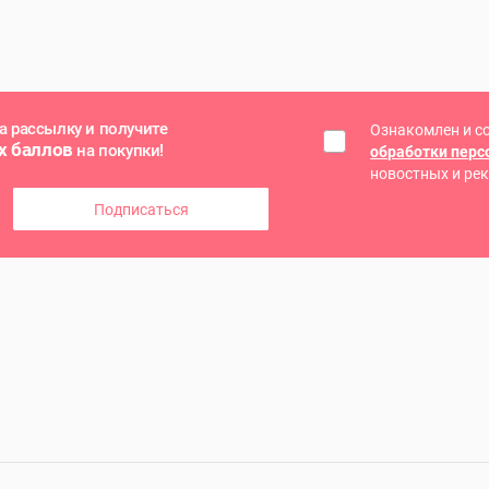
а рассылку и получите
Ознакомлен и с
х баллов
на покупки!
обработки пер
новостных и ре
Подписаться