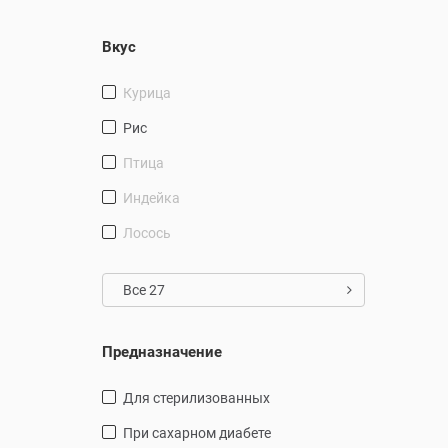
Вкус
курица
рис
птица
индейка
лосось
Все 27
Предназначение
для стерилизованных
при сахарном диабете