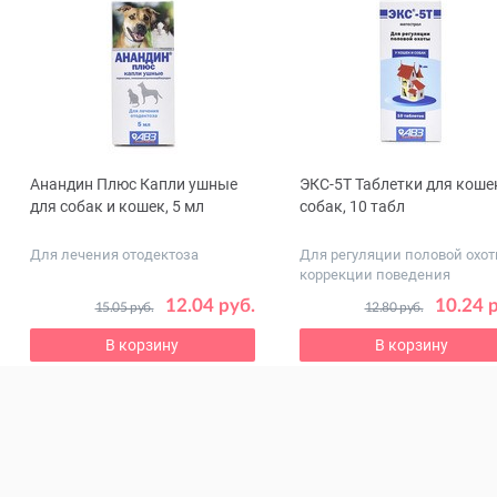
Анандин Плюс Капли ушные
ЭКС-5Т Таблетки для коше
ous
для собак и кошек, 5 мл
собак, 10 табл
Для лечения отодектоза
Для регуляции половой охот
коррекции поведения
12.04 руб.
10.24 
15.05 руб.
12.80 руб.
В корзину
В корзину