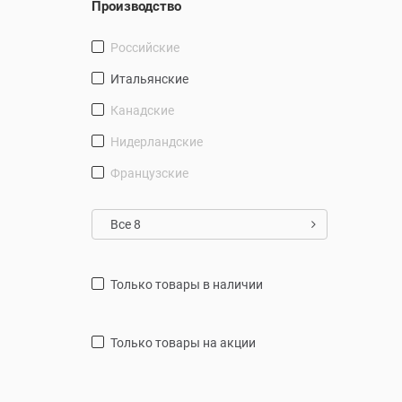
Производство
Российские
Итальянские
Канадские
Нидерландские
Французские
Все 8
только товары в наличии
только товары на акции