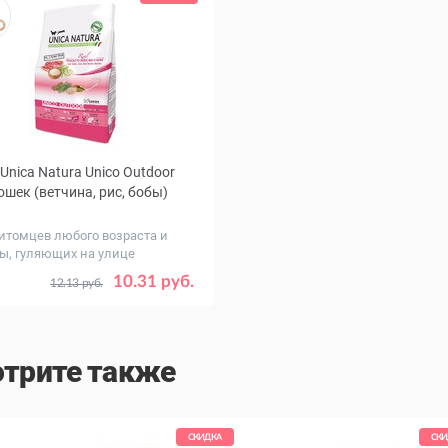
Unica Natura Unico Outdoor
ошек (ветчина, рис, бобы)
итомцев любого возраста и
ы, гуляющих на улице
г
0.35
1.5
10.31 руб.
12.13 руб.
трите также
СКИДКА
СКИ