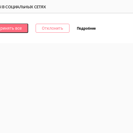
 В СОЦИАЛЬНЫХ СЕТЯХ
дпишись на наши соцсети и получи
10 бонусных
ллов
за каждую!
ринять все
Отклонить
Подробнее
литика в отношении обработки файлов cookie
литика в отношении обработки персональных данных
литика о видеонаблюдении и аудиофиксации
0Б, пом.3, УНП 193073621. Зарегистрирован Мингорисполкомом
ты интернет-магазина: Пн – Вс., 09.00 – 20.00. Заказы на сайте
можно оформить круглосуточно без выходных.
потребителей, email: rihter@vettorgpartner.by. График работы
 с 10:00 до 18:00; Пт.: с 10:00 до 17:00; обед: с 13:00 до 14:00.