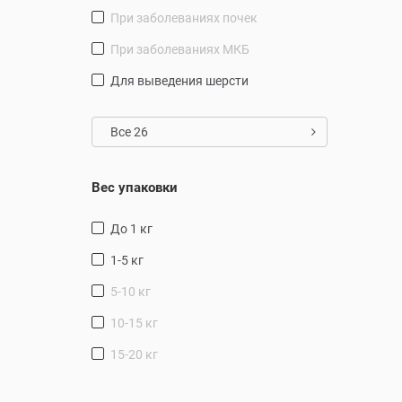
при заболеваниях почек
при заболеваниях МКБ
для выведения шерсти
Все 26
Вес упаковки
до 1 кг
1-5 кг
5-10 кг
10-15 кг
15-20 кг