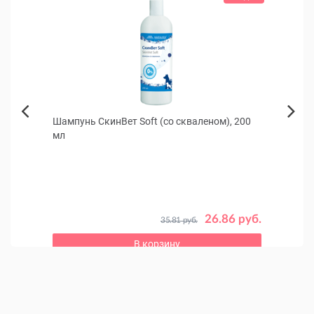
м из
Шампунь СкинВет Soft (со скваленом), 200
Beez
Next
мл
для с
Previous
26.86 руб.
35.81 руб.
4 руб.
В корзину