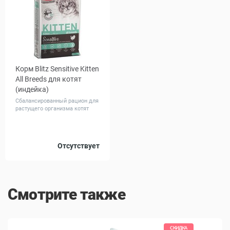
Корм Blitz Sensitive Kitten
All Breeds для котят
(индейка)
Сбалансированный рацион для
растущего организма котят
Вес, кг
Отсутствует
0.4
2
10
Смотрите также
СКИДКА