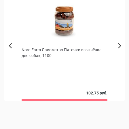
Nord Farm Лакомство Пяточки из ягнёнка
Ципа
Next
для собак, 1100 г
Previous
Препа
1 руб.
102.75 руб.
В корзину