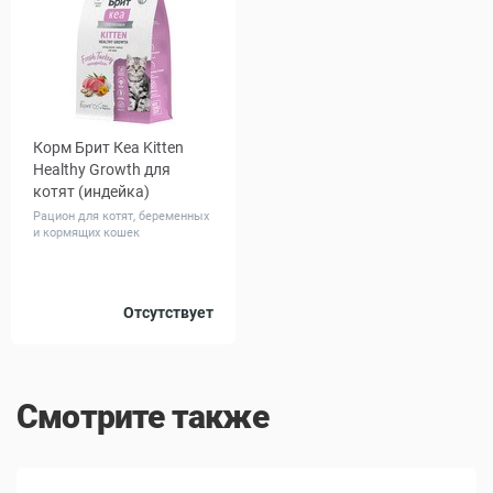
Корм Брит Кеа Kitten
Healthy Growth для
котят (индейка)
Рацион для котят, беременных
и кормящих кошек
Вес, кг
Отсутствует
0.4
1.5
7
Смотрите также