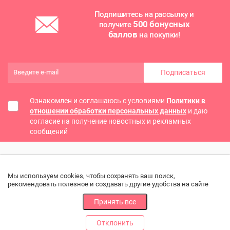
Подпишитесь на рассылку и
500 бонусных
получите
баллов
на покупки!
Подписаться
Ознакомлен и соглашаюсь с условиями
Политики в
отношении обработки персональных данных
и даю
согласие на получение новостных и рекламных
сообщений
Мы используем cookies, чтобы сохранять ваш поиск,
рекомендовать полезное и создавать другие удобства на сайте
Принять все
Отклонить
РАЗДЕЛЫ
ДРУГОЕ