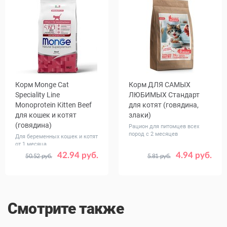
Корм Monge Cat
Корм ДЛЯ САМЫХ
Speciality Line
ЛЮБИМЫХ Стандарт
Monoprotein Kitten Beef
для котят (говядина,
для кошек и котят
злаки)
(говядина)
Рацион для питомцев всех
пород с 2 месяцев
Для беременных кошек и котят
от 1 месяца
42.94 руб.
4.94 руб.
50.52 руб.
5.81 руб.
Вес, кг
Вес, кг
0.4
1.5
0.33
1.2
Смотрите также