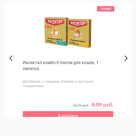
КИДКА
СКИДКА
а,
Инсектал комбо К Капли для кошек, 1
Бинт
Next
пипетка
горь
Previous
рослых
Для борьбы с клещами, блохами и круглыми
Эласт
гельминтами
 руб.
8.09 руб.
10.79 руб.
В корзину