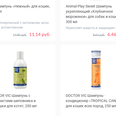
мпунь «Нежный» для кошек,
Animal Play Sweet Шампунь
л
укрепляющий «Клубничное
мороженое» для собак и кош
300 мл
ллергенный с хитозаном, алоэ
и аллантоином
Укрепляет шерсть и защищает 
повреждений
11.14 руб.
6.46
14.85 руб.
8.61 руб.
OR VIC Шампунь с
DOCTOR VIC Шампунь-
актами шиповника и
кондиционер «TROPICAL CA
ки для котят, 200 мл
для кошек всех пород, 250 м