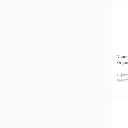
Униве
Organ
С фит
шерст