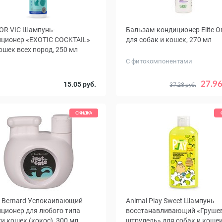
OR VIC Шампунь-
Бальзам-кондиционер Elite O
ционер «EXOTIC COCKTAIL»
для собак и кошек, 270 мл
ошек всех пород, 250 мл
С фитокомпонентами
27.96
15.05 руб.
37.28 руб.
СКИДКА
n Bernard Успокаивающий
Animal Play Sweet Шампунь
ционер для любого типа
восстанавливающий «Груше
и кошек (кокос), 300 мл
штрудель» для собак и кошек