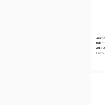
Anima
питат
для с
Питае