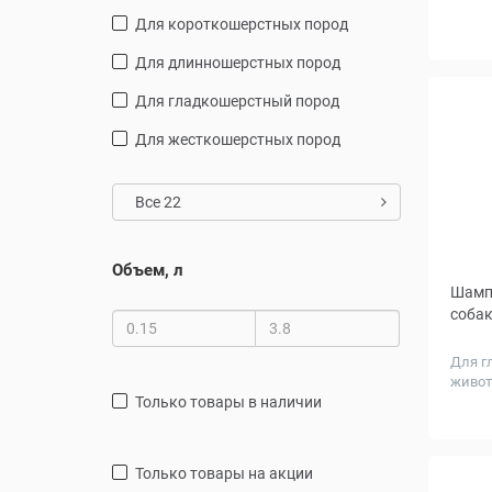
для короткошерстных пород
для длинношерстных пород
для гладкошерстный пород
для жесткошерстных пород
Все 22
Объем, л
Шампу
собак
Для г
живо
только товары в наличии
только товары на акции