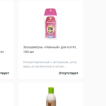
Зоошампунь «Нежный» для котят,
тят
180 мл
Гипоаллергенный с хитозаном, алоэ
вера, д-пантенолом и аллан...
300
ствует
Отсутствует