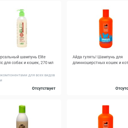
рсальный шампунь Elite
Айда гулять! Шампунь для
ic для собак и кошек, 270 мл
длинношерстных кошек и ко
окомпонентами для всех видов
и
Объем, мл
Отсутствует
Отсут