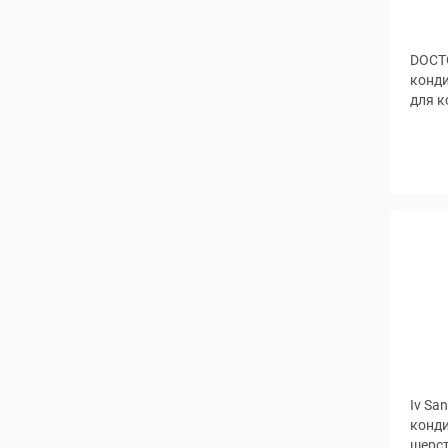
DOCT
конди
для к
Iv Sa
конди
шерст