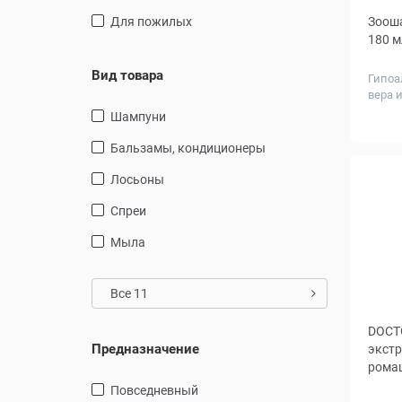
для пожилых
Зооша
180 м
Вид товара
Гипоа
вера 
шампуни
бальзамы, кондиционеры
Лосьоны
спреи
Мыла
Все 11
DOCT
Предназначение
экстр
ромаш
повседневный