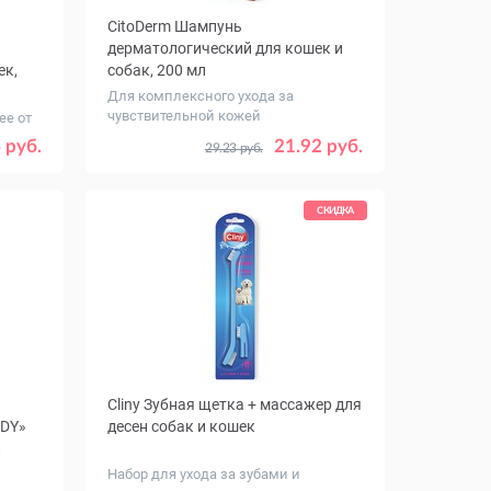
CitoDerm Шампунь
дерматологический для кошек и
ек,
собак, 200 мл
Для комплексного ухода за
чувствительной кожей
ее от
 руб.
21.92 руб.
29.23 руб.
СКИДКА
Cliny Зубная щетка + массажер для
NDY»
десен собак и кошек
л
Набор для ухода за зубами и