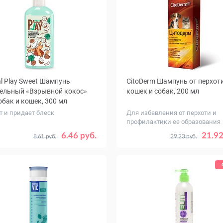
l Play Sweet Шампунь
CitoDerm Шампунь от перхот
ельный «Взрывной кокос»
кошек и собак, 200 мл
обак и кошек, 300 мл
т и придает блеск
Для избавления от перхоти и
профилактики ее образования
6.46 руб.
21.92
8.61 руб.
29.23 руб.