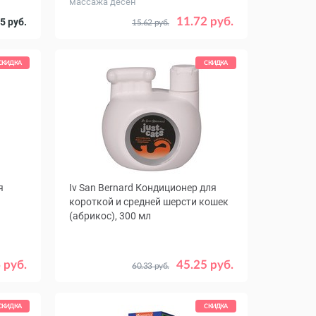
массажа десен
11.72 руб.
5 руб.
15.62 руб.
СКИДКА
СКИДКА
я
Iv San Bernard Кондиционер для
короткой и средней шерсти кошек
(абрикос), 300 мл
 руб.
45.25 руб.
60.33 руб.
СКИДКА
СКИДКА