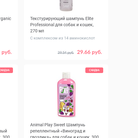
rganic
Текстурирующий шампунь Elite
Professional для собак и кошек,
270 мл
С комплексом из 14 аминокислот
 руб.
29.66 руб.
39.54 руб.
СКИДКА
СКИДКА
Animal Play Sweet Шампунь
вый
репеллентный «Виноград и
, 300
гвоздика» для собак и кошек, 300