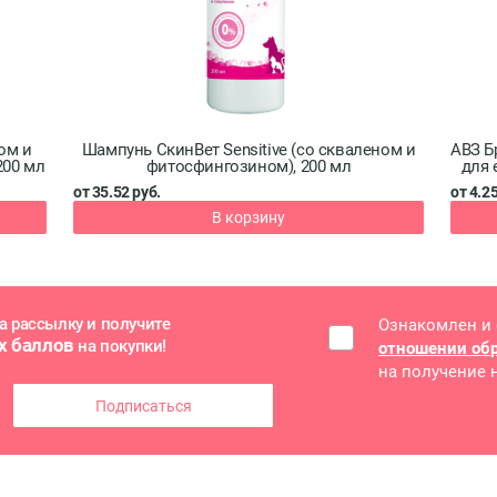
ом и
Шампунь СкинВет Sensitive (со скваленом и
АВЗ Б
200 мл
фитосфингозином), 200 мл
для 
от 35.52 руб.
от 4.25
В корзину
а рассылку и получите
Ознакомлен и
х баллов
на покупки!
отношении об
на получение
Подписаться