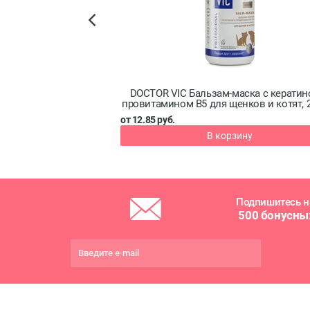
Previous
для жесткошерстных
DOCTOR VIC Бальзам-маска с кератин
250 мл
провитамином B5 для щенков и котят, 
от 12.85 руб.
зину
В корзину
Подпишитесь н
500 бонусны