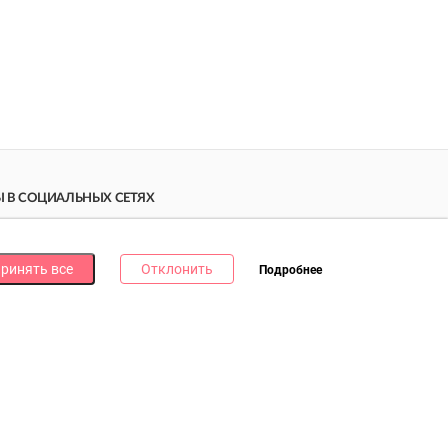
 В СОЦИАЛЬНЫХ СЕТЯХ
дпишись на наши соцсети и получи
10 бонусных
ллов
за каждую!
ринять все
Отклонить
Подробнее
литика в отношении обработки файлов cookie
литика в отношении обработки персональных данных
литика о видеонаблюдении и аудиофиксации