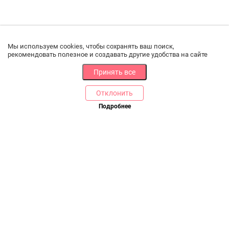
Мы используем cookies, чтобы сохранять ваш поиск,
рекомендовать полезное и создавать другие удобства на сайте
Принять все
Отклонить
Подробнее
Купить в 1 клик
В корзину
РАЗДЕЛЫ
ДРУГОЕ
Каталог
Онлайн оплата
Ветаптека
Производители и импортеры
Бренды
Возврат товара
Доставка и оплата
Контакты