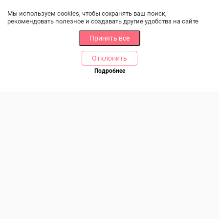
Мы используем cookies, чтобы сохранять ваш поиск,
рекомендовать полезное и создавать другие удобства на сайте
Принять все
Отклонить
РАЗДЕЛЫ
ДРУГОЕ
Подробнее
Позвоните нам
Каталог
Онлайн оплата
Ветаптека
Производители и импортеры
Бренды
Возврат товара
Доставка и оплата
Контакты
Программа лояльности
Статьи
Скидки
Карта сайта
Акции
ПОМОЩЬ
Связаться с нами