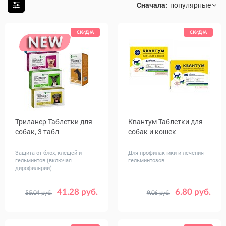
Сначала:
СКИДКА
СКИДКА
Триланер Таблетки для
Квантум Таблетки для
собак, 3 табл
собак и кошек
Защита от блох, клещей и
Для профилактики и лечения
гельминтов (включая
гельминтозов
дирофилярии)
41.28 руб.
6.80 руб.
55.04 руб.
9.06 руб.
Вес
Количество,
от 1.25 до 2.5
4
20
животного,
табл
от 2.5 до 5
кг
от 5 до 10