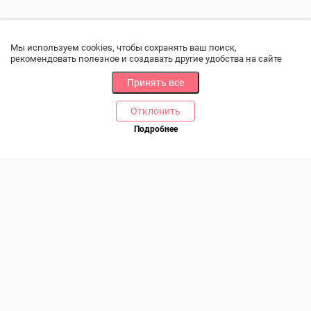
Мы используем cookies, чтобы сохранять ваш поиск,
рекомендовать полезное и создавать другие удобства на сайте
Принять все
Отклонить
РАЗДЕЛЫ
ДРУГОЕ
Подробнее
Позвоните нам
Каталог
Онлайн оплата
Ветаптека
Производители и импортеры
Бренды
Возврат товара
Доставка и оплата
Контакты
Программа лояльности
Статьи
Скидки
Карта сайта
Акции
ПОМОЩЬ