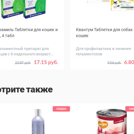
амиль Таблетки для кошек и
Квантум Таблетки для собак 
, 4 табл
кошек
ельминтный препарат для
Для профилактики и лечения
ев с 6 недельного возраст...
гельминтозов
Количество,
01.05.26 - только для дозировки 4 мг/10
4
17.15 руб.
6.80
22.87 руб.
9.06 руб.
сти
табл
овка,
4 мг/ 10
16 мг / 40
трите также
СКИДКА
СКИ