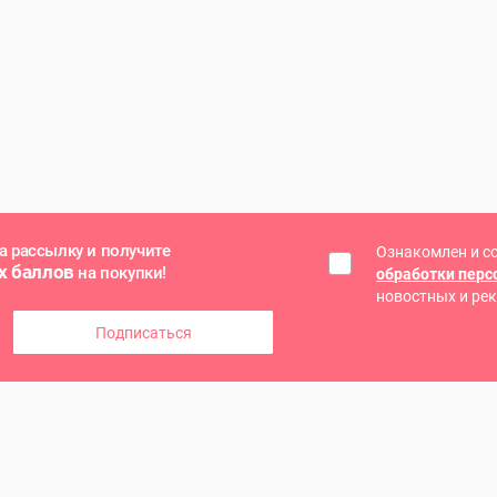
а рассылку и получите
Ознакомлен и с
х баллов
на покупки!
обработки пер
новостных и ре
Подписаться