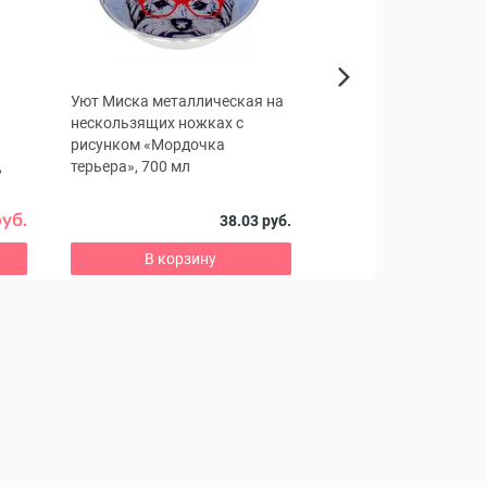
Уют Миска металлическая на
Корм Unica Classe All
Next
нескользящих ножках с
High Energy & Joint C
рисунком «Мордочка
собак (говядина)
,
терьера», 700 мл
Супер-премиум рацио
питомцев всех пород о
х
руб.
38.03 руб.
1
В корзину
В корзину