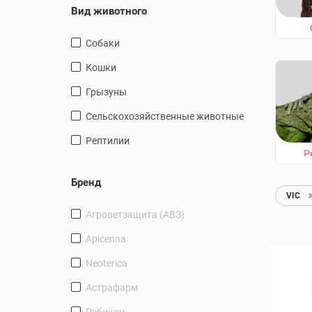
Вид животного
Собаки
Кошки
Грызуны
Сельскохозяйственные животные
Рептилии
Бренд
VIC
Агроветзащита (АВЗ)
Apicenna
Neoterica
Астрафарм