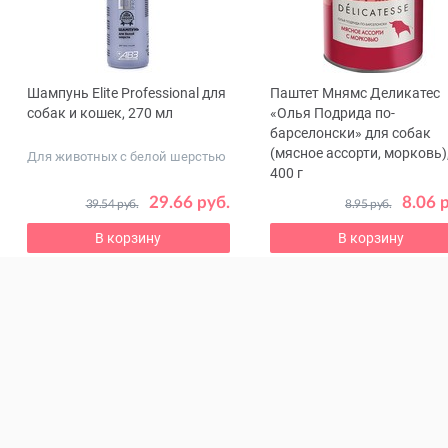
Шампунь Elite Professional для
Паштет Мнямс Деликатес
ous
собак и кошек, 270 мл
«Олья Подрида по-
барселонски» для собак
(мясное ассорти, морковь)
Для животных с белой шерстью
400 г
Влажный корм для взрослы
29.66 руб.
8.06 
39.54 руб.
8.95 руб.
питомцев всех пород
В корзину
В корзину