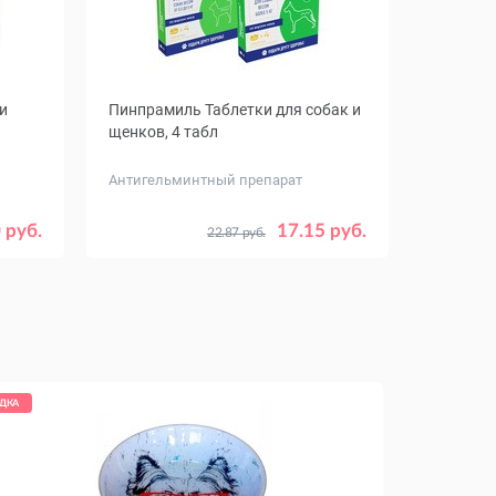
и
Пинпрамиль Таблетки для собак и
щенков, 4 табл
Антигельминтный препарат
Дозировка,
20
2.5 мг / 25
 руб.
17.15 руб.
22.87 руб.
мг
12.5 мг / 125
ДКА