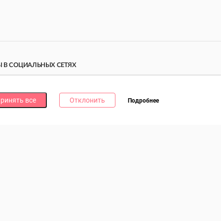
 В СОЦИАЛЬНЫХ СЕТЯХ
дпишись на наши соцсети и получи
10 бонусных
ллов
за каждую!
ринять все
Отклонить
Подробнее
литика в отношении обработки файлов cookie
литика в отношении обработки персональных данных
литика о видеонаблюдении и аудиофиксации